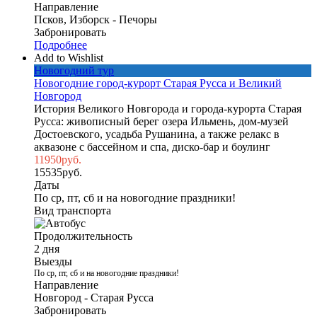
Направление
Псков, Изборск - Печоры
Забронировать
Подробнее
Add to Wishlist
Новогодний тур
Новогодние город-курорт Старая Русса и Великий
Новгород
История Великого Новгорода и города-курорта Старая
Русса: живописный берег озера Ильмень, дом-музей
Достоевского, усадьба Рушанина, а также релакс в
аквазоне с бассейном и спа, диско-бар и боулинг
11950
руб.
15535
руб.
Даты
По ср, пт, сб и на новогодние праздники!
Вид транспорта
Продолжительность
2 дня
Выезды
По ср, пт, сб и на новогодние праздники!
Направление
Новгород - Старая Русса
Забронировать