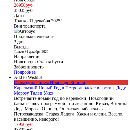
26950
руб.
35035
руб.
Даты
Только 31 декабря 2025!
Вид транспорта
Продолжительность
3 дня
Выезды
Только 31 декабря 2025!
Направление
Новгород - Старая Русса
Забронировать
Подробнее
Add to Wishlist
С празднованием Новогодней ночи
Карельский Новый Год в Петрозаводске: в гости к Деду
Морозу Талви Укко
Встречайте новый год по-карельски! Новогодний
банкет с шоу-программой - по желанию. Кивач, Вотчина
Деда Мороза, Олонец, Онежская набережная
Петрозаводска, Старая Ладога. Хаски и олени. Весело,
насыщенно, недорого!
17950
руб.
23335
руб.