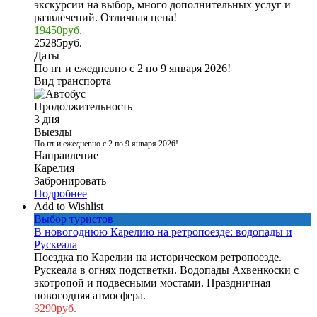
экскурсии на выбор, много дополнительных услуг и
развлечений. Отличная цена!
19450
руб.
25285
руб.
Даты
По пт и ежедневно с 2 по 9 января 2026!
Вид транспорта
Продолжительность
3 дня
Выезды
По пт и ежедневно с 2 по 9 января 2026!
Направление
Карелия
Забронировать
Подробнее
Add to Wishlist
Выбор туристов
В новогоднюю Карелию на ретропоезде: водопады и
Рускеала
Поездка по Карелии на историческом ретропоезде.
Рускеала в огнях подстветки. Водопады Ахвенкоски с
экотропой и подвесными мостами. Праздничная
новогодняя атмосфера.
3290
руб.