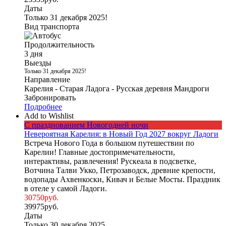
Даты
Только 31 декабря 2025!
Вид транспорта
Продолжительность
3 дня
Выезды
Только 31 декабря 2025!
Направление
Карелия - Старая Ладога - Русская деревня Мандроги
Забронировать
Подробнее
Add to Wishlist
С празднованием Новогодней ночи
Невероятная Карелия: в Новый Год 2027 вокруг Ладоги
Встреча Нового Года в большом путешествии по
Карелии! Главные достопримечательности,
интерактивы, развлечения! Рускеала в подсветке,
Вотчина Талви Укко, Петрозаводск, древние крепости,
водопады Ахвенкоски, Кивач и Белые Мосты. Праздник
в отеле у самой Ладоги.
30750
руб.
39975
руб.
Даты
Только 30 декабря 2025