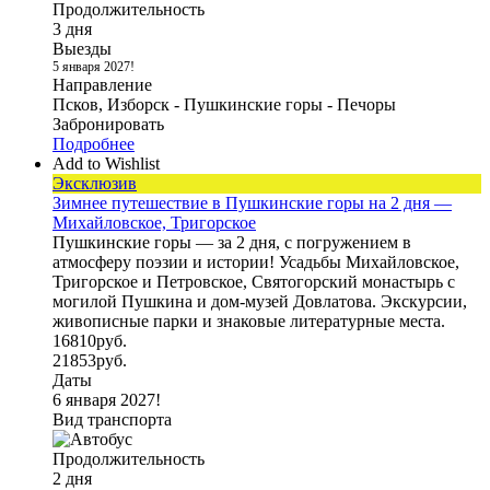
Продолжительность
3 дня
Выезды
5 января 2027!
Направление
Псков, Изборск - Пушкинские горы - Печоры
Забронировать
Подробнее
Add to Wishlist
Эксклюзив
Зимнее путешествие в Пушкинские горы на 2 дня —
Михайловское, Тригорское
Пушкинские горы — за 2 дня, с погружением в
атмосферу поэзии и истории! Усадьбы Михайловское,
Тригорское и Петровское, Святогорский монастырь с
могилой Пушкина и дом-музей Довлатова. Экскурсии,
живописные парки и знаковые литературные места.
16810
руб.
21853
руб.
Даты
6 января 2027!
Вид транспорта
Продолжительность
2 дня