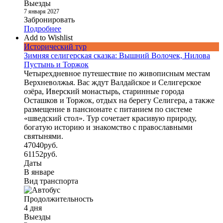
Выезды
7 января 2027
Забронировать
Подробнее
Add to Wishlist
Исторический тур
Зимняя селигерская сказка: Вышний Волочек, Нилова
Пустынь и Торжок
Четырехдневное путешествие по живописным местам
Верхневолжья. Вас ждут Валдайское и Селигерское
озёра, Иверский монастырь, старинные города
Осташков и Торжок, отдых на берегу Селигера, а также
размещение в пансионате с питанием по системе
«шведский стол». Тур сочетает красивую природу,
богатую историю и знакомство с православными
святынями.
47040
руб.
61152
руб.
Даты
В январе
Вид транспорта
Продолжительность
4 дня
Выезды