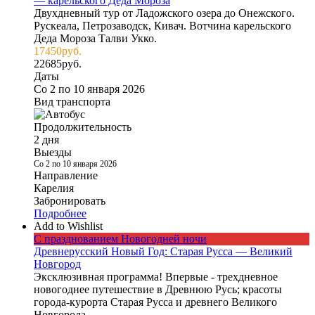
— карельского Деда Мороза
Двухдневный тур от Ладожского озера до Онежского.
Рускеала, Петрозаводск, Кивач. Вотчина карельского
Деда Мороза Талви Укко.
17450
руб.
22685
руб.
Даты
Со 2 по 10 января 2026
Вид транспорта
Продолжительность
2 дня
Выезды
Со 2 по 10 января 2026
Направление
Карелия
Забронировать
Подробнее
Add to Wishlist
С празднованием Новогодней ночи
Древнерусский Новый Год: Старая Русса — Великий
Новгород
Эксклюзивная программа! Впервые - трехдневное
новогоднее путешествие в Древнюю Русь; красоты
города-курорта Старая Русса и древнего Великого
Новгорода.