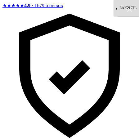
★★★★★
4.9
· 1679 отзывов
×
×
×
×
×
×
×
×
согласен
ЗАКРЫТЬ