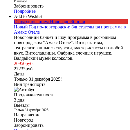
В январе
Забронировать
Подробнее
Add to Wishlist
С празднованием Новогодней ночи
Новый Год по-новгородски: блистательная программа в
Амакс Отеле
Новогодний банкет и шоу-программа в роскошном
новгородском "Амакс Отеле". Интерактивы,
театрализованные экскурсии, мастер-классы на любой
вкус. Витославлицы. Фабрика елочных игрушек.
Валдайский музей колоколов.
20950
руб.
27235
руб.
Даты
Только 31 декабря 2025!
Вид транспорта
Продолжительность
3 дня
Выезды
Только 31 декабря 2025!
Направление
Новгород
Забронировать