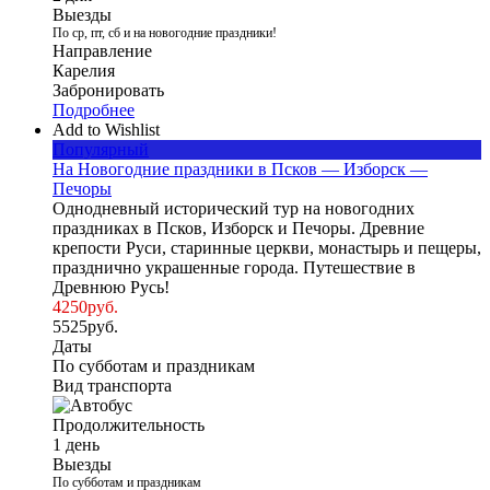
Выезды
По ср, пт, сб и на новогодние праздники!
Направление
Карелия
Забронировать
Подробнее
Add to Wishlist
Популярный
На Новогодние праздники в Псков — Изборск —
Печоры
Однодневный исторический тур на новогодних
праздниках в Псков, Изборск и Печоры. Древние
крепости Руси, старинные церкви, монастырь и пещеры,
празднично украшенные города. Путешествие в
Древнюю Русь!
4250
руб.
5525
руб.
Даты
По субботам и праздникам
Вид транспорта
Продолжительность
1 день
Выезды
По субботам и праздникам