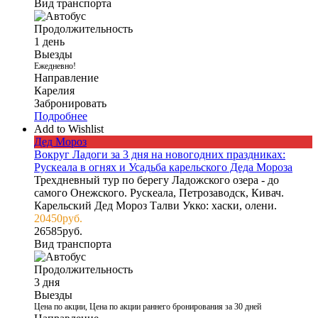
Вид транспорта
Продолжительность
1 день
Выезды
Ежедневно!
Направление
Карелия
Забронировать
Подробнее
Add to Wishlist
Дед Мороз
Вокруг Ладоги за 3 дня на новогодних праздниках:
Рускеала в огнях и Усадьба карельского Деда Мороза
Трехдневный тур по берегу Ладожского озера - до
самого Онежского. Рускеала, Петрозаводск, Кивач.
Карельский Дед Мороз Талви Укко: хаски, олени.
20450
руб.
26585
руб.
Вид транспорта
Продолжительность
3 дня
Выезды
Цена по акции, Цена по акции раннего бронирования за 30 дней