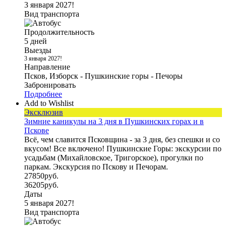
3 января 2027!
Вид транспорта
Продолжительность
5 дней
Выезды
3 января 2027!
Направление
Псков, Изборск - Пушкинские горы - Печоры
Забронировать
Подробнее
Add to Wishlist
Эксклюзив
Зимние каникулы на 3 дня в Пушкинских горах и в
Пскове
Всё, чем славится Псковщина - за 3 дня, без спешки и со
вкусом! Все включено! Пушкинские Горы: экскурсии по
усадьбам (Михайловское, Тригорское), прогулки по
паркам. Экскурсия по Пскову и Печорам.
27850
руб.
36205
руб.
Даты
5 января 2027!
Вид транспорта