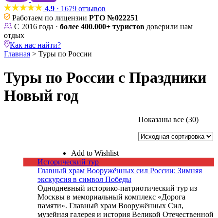
4.9
· 1679 отзывов
Работаем по лицензии
РТО №022251
С 2016 года ·
более 400.000+ туристов
доверили нам
отдых
Как нас найти?
Главная
>
Туры по России
Туры по России с Праздники
Новый год
Длительность
Показаны все (30)
₽
₽
Тип
Месяц
1
день
Add to Wishlist
Исторический тур
2
Главный храм Вооружённых сил России: Зимняя
дня
экскурсия в символ Победы
3
Однодневный историко-патриотический тур из
Москвы в мемориальный комплекс «Дорога
дня
памяти». Главный храм Вооружённых Сил,
4
музейная галерея и история Великой Отечественной