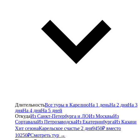
Длительность
Все туры в Карелию
На 1 день
На 2 дня
На 3
дня
На 4 дня
На 5 дней
Откуда
Из Санкт-Петербурга и ЛО
Из Москвы
Из
Сортавала
Из Петрозаводска
Из Екатеринбурга
Из Казани
Хит сезона
Карельское счастье 2 дня
9450₽ вместо
10250₽
Смотреть тур →