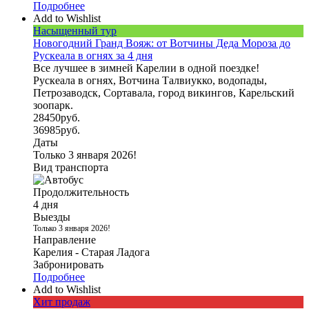
Подробнее
Add to Wishlist
Насыщенный тур
Новогодний Гранд Вояж: от Вотчины Деда Мороза до
Рускеала в огнях за 4 дня
Все лучшее в зимней Карелии в одной поездке!
Рускеала в огнях, Вотчина Талвиукко, водопады,
Петрозаводск, Сортавала, город викингов, Карельский
зоопарк.
28450
руб.
36985
руб.
Даты
Только 3 января 2026!
Вид транспорта
Продолжительность
4 дня
Выезды
Только 3 января 2026!
Направление
Карелия - Старая Ладога
Забронировать
Подробнее
Add to Wishlist
Хит продаж