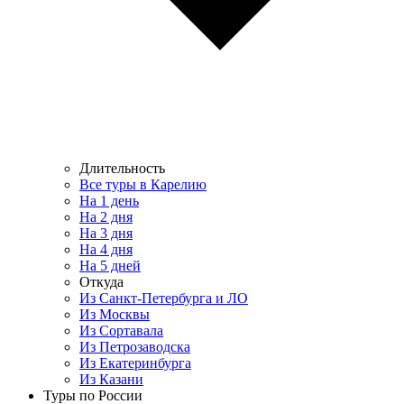
Длительность
Все туры в Карелию
На 1 день
На 2 дня
На 3 дня
На 4 дня
На 5 дней
Откуда
Из Санкт-Петербурга и ЛО
Из Москвы
Из Сортавала
Из Петрозаводска
Из Екатеринбурга
Из Казани
Туры по России