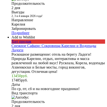
Продолжительность
2 дня
Выезды
2, 3 и 4 января 2026 года!
Направление
Карелия
Забронировать
Подробнее
Add to Wishlist
Хит продаж
Снежное Сафари: Сокровища Карелии и Водопады
Ладоги
Роскошное размещение: отель на берегу Ладоги!
Природа Карелии, отдых, интерактивы и масса
развлечений на любой вкус! Рускеала, Корела, водопады
Ахвенкоски и Белые мосты, город викингов,
дегустация. Отличная цена!
13450
руб.
17485
руб.
Даты
По ср, пт, сб и на новогодние праздники!
Вид транспорта
Продолжительность
2 дня