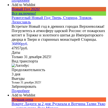
Подробнее
Add to Wishlist
Новый Год 2026!
Все включено!
Развеселый Новый Год: Тверь, Старица, Торжок,
Лихославль
Встретьте Новый год в древних городах Верхневолжья!
Погрузитесь в атмосферу царской России: от пожарских
котлет в Торжке и золотного шитья до Императорского
дворца в Твери и старинных монастырей Старицы.
36890
руб.
47957
руб.
Даты
Только 31 декабря 2025!
Вид транспорта
Продолжительность
3 дня
Выезды
Только 31 декабря 2025!
Забронировать
Подробнее
Add to Wishlist
Лучшая цена
Вокруг Ладоги за 2 дня: Рускеала и Вотчина Талви Укко