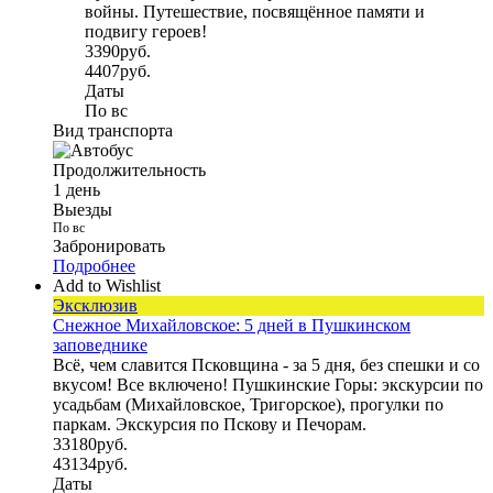
войны. Путешествие, посвящённое памяти и
дня
подвигу героев!
5
3390
руб.
дней
4407
руб.
Даты
По вс
Вид транспорта
Продолжительность
1 день
Выезды
По вс
Забронировать
Подробнее
Add to Wishlist
Эксклюзив
Снежное Михайловское: 5 дней в Пушкинском
заповеднике
Всё, чем славится Псковщина - за 5 дня, без спешки и со
вкусом! Все включено! Пушкинские Горы: экскурсии по
усадьбам (Михайловское, Тригорское), прогулки по
паркам. Экскурсия по Пскову и Печорам.
33180
руб.
43134
руб.
Даты