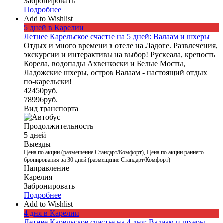
Забронировать
Подробнее
Add to Wishlist
5 дней в Карелии
Летнее Карельское счастье на 5 дней: Валаам и шхеры
Отдых и много времени в отеле на Ладоге. Развлечения,
экскурсии и интерактивы на выбор! Рускеала, крепость
Корела, водопады Ахвенкоски и Белые Мосты,
Ладожские шхеры, остров Валаам - настоящий отдых
по-карельски!
42450
руб.
78996
руб.
Вид транспорта
Продолжительность
5 дней
Выезды
Цена по акции (размещение Стандарт/Комфорт), Цена по акции раннего
бронирования за 30 дней (размещение Стандарт/Комфорт)
Направление
Карелия
Забронировать
Подробнее
Add to Wishlist
4 дня в Карелии
Летнее Карельское счастье на 4 дня: Валаам и шхеры