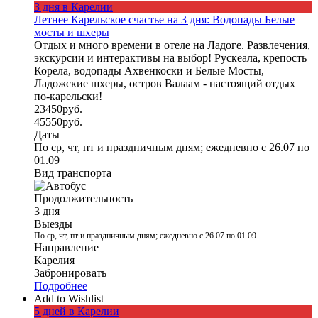
3 дня в Карелии
Летнее Карельское счастье на 3 дня: Водопады Белые
мосты и шхеры
Отдых и много времени в отеле на Ладоге. Развлечения,
экскурсии и интерактивы на выбор! Рускеала, крепость
Корела, водопады Ахвенкоски и Белые Мосты,
Ладожские шхеры, остров Валаам - настоящий отдых
по-карельски!
23450
руб.
45550
руб.
Даты
По ср, чт, пт и праздничным дням; ежедневно с 26.07 по
01.09
Вид транспорта
Продолжительность
3 дня
Выезды
По ср, чт, пт и праздничным дням; ежедневно с 26.07 по 01.09
Направление
Карелия
Забронировать
Подробнее
Add to Wishlist
5 дней в Карелии