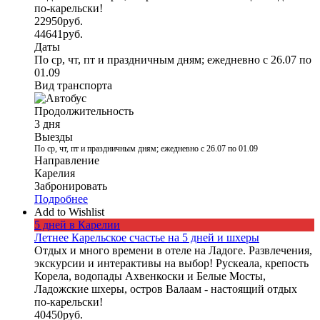
по-карельски!
22950
руб.
44641
руб.
Даты
По ср, чт, пт и праздничным дням; ежедневно с 26.07 по
01.09
Вид транспорта
Продолжительность
3 дня
Выезды
По ср, чт, пт и праздничным дням; ежедневно с 26.07 по 01.09
Направление
Карелия
Забронировать
Подробнее
Add to Wishlist
5 дней в Карелии
Летнее Карельское счастье на 5 дней и шхеры
Отдых и много времени в отеле на Ладоге. Развлечения,
экскурсии и интерактивы на выбор! Рускеала, крепость
Корела, водопады Ахвенкоски и Белые Мосты,
Ладожские шхеры, остров Валаам - настоящий отдых
по-карельски!
40450
руб.