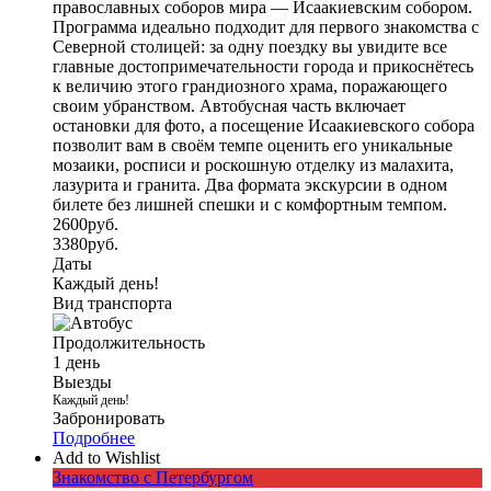
православных соборов мира — Исаакиевским собором.
Программа идеально подходит для первого знакомства с
Северной столицей: за одну поездку вы увидите все
главные достопримечательности города и прикоснётесь
к величию этого грандиозного храма, поражающего
своим убранством. Автобусная часть включает
остановки для фото, а посещение Исаакиевского собора
позволит вам в своём темпе оценить его уникальные
мозаики, росписи и роскошную отделку из малахита,
лазурита и гранита. Два формата экскурсии в одном
билете без лишней спешки и с комфортным темпом.
2600
руб.
3380
руб.
Даты
Каждый день!
Вид транспорта
Продолжительность
1 день
Выезды
Каждый день!
Забронировать
Подробнее
Add to Wishlist
Знакомство с Петербургом