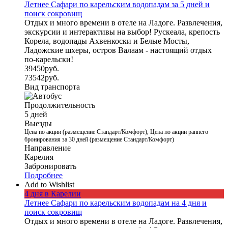
Летнее Сафари по карельским водопадам за 5 дней и
поиск сокровищ
Отдых и много времени в отеле на Ладоге. Развлечения,
экскурсии и интерактивы на выбор! Рускеала, крепость
Корела, водопады Ахвенкоски и Белые Мосты,
Ладожские шхеры, остров Валаам - настоящий отдых
по-карельски!
39450
руб.
73542
руб.
Вид транспорта
Продолжительность
5 дней
Выезды
Цена по акции (размещение Стандарт/Комфорт), Цена по акции раннего
бронирования за 30 дней (размещение Стандарт/Комфорт)
Направление
Карелия
Забронировать
Подробнее
Add to Wishlist
4 дня в Карелии
Летнее Сафари по карельским водопадам на 4 дня и
поиск сокровищ
Отдых и много времени в отеле на Ладоге. Развлечения,