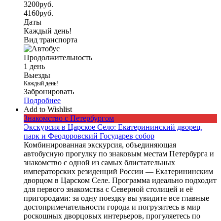
3200
руб.
4160
руб.
Даты
Каждый день!
Вид транспорта
Продолжительность
1 день
Выезды
Каждый день!
Забронировать
Подробнее
Add to Wishlist
Знакомство с Петербургом
Экскурсия в Царское Село: Екатерининский дворец,
парк и Феодоровский Государев собор
Комбинированная экскурсия, объединяющая
автобусную прогулку по знаковым местам Петербурга и
знакомство с одной из самых блистательных
императорских резиденций России — Екатерининским
дворцом в Царском Селе. Программа идеально подходит
для первого знакомства с Северной столицей и её
пригородами: за одну поездку вы увидите все главные
достопримечательности города и погрузитесь в мир
роскошных дворцовых интерьеров, прогуляетесь по