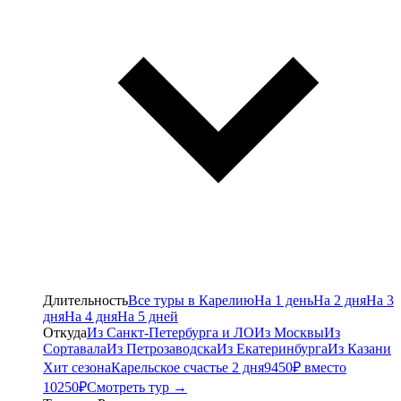
Длительность
Все туры в Карелию
На 1 день
На 2 дня
На 3
дня
На 4 дня
На 5 дней
Откуда
Из Санкт-Петербурга и ЛО
Из Москвы
Из
Сортавала
Из Петрозаводска
Из Екатеринбурга
Из Казани
Хит сезона
Карельское счастье 2 дня
9450₽ вместо
10250₽
Смотреть тур →