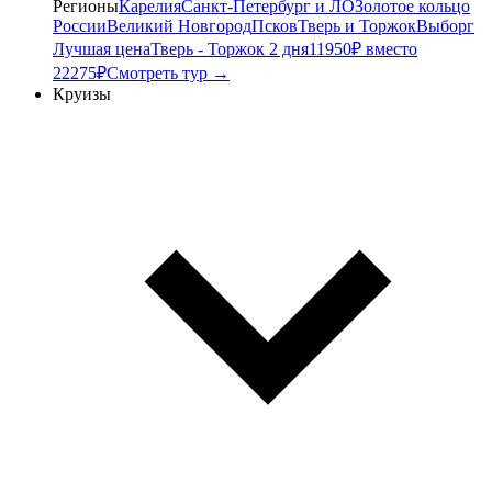
Регионы
Карелия
Санкт-Петербург и ЛО
Золотое кольцо
России
Великий Новгород
Псков
Тверь и Торжок
Выборг
Лучшая цена
Тверь - Торжок 2 дня
11950₽ вместо
22275₽
Смотреть тур →
Круизы