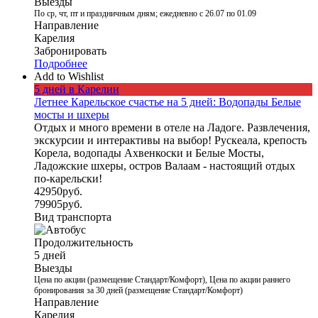
Выезды
По ср, чт, пт и праздничным дням; ежедневно с 26.07 по 01.09
Направление
Карелия
Забронировать
Подробнее
Add to Wishlist
5 дней в Карелии
Летнее Карельское счастье на 5 дней: Водопады Белые
мосты и шхеры
Отдых и много времени в отеле на Ладоге. Развлечения,
экскурсии и интерактивы на выбор! Рускеала, крепость
Корела, водопады Ахвенкоски и Белые Мосты,
Ладожские шхеры, остров Валаам - настоящий отдых
по-карельски!
42950
руб.
79905
руб.
Вид транспорта
Продолжительность
5 дней
Выезды
Цена по акции (размещение Стандарт/Комфорт), Цена по акции раннего
бронирования за 30 дней (размещение Стандарт/Комфорт)
Направление
Карелия