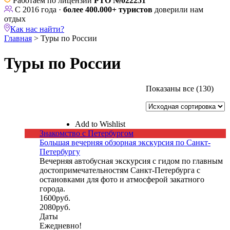
Работаем по лицензии
РТО №022251
С 2016 года ·
более 400.000+ туристов
доверили нам
отдых
Как нас найти?
Главная
>
Туры по России
Туры по России
Длительность
Показаны все (130)
₽
₽
Тип
Месяц
1
день
Add to Wishlist
Знакомство с Петербургом
2
Большая вечерняя обзорная экскурсия по Санкт-
дня
Петербургу
3
Вечерняя автобусная экскурсия с гидом по главным
достопримечательностям Санкт-Петербурга с
дня
остановками для фото и атмосферой закатного
4
города.
1600
руб.
дня
2080
руб.
5
Даты
дней
Ежедневно!