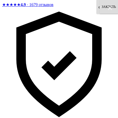
★★★★★
4.9
· 1679 отзывов
×
×
×
×
×
×
×
×
согласен
ЗАКРЫТЬ