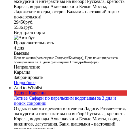
экскурсии и интерактивы на выбор! Рускеала, крепость
Корела, водопады Ахвенкоски и Белые Мосты,
Ладожские шхеры, остров Валаам - настоящий отдых
по-карельски!
29450
руб.
55361
руб.
Вид транспорта
Продолжительность
4 дня
Выезды
Цена по акции (размещение Стандарт/Комфорт), Цена по акции раннего
бронирования за 30 дней (размещение Стандарт/Комфорт)
Направление
Карелия
Забронировать
Подробнее
Add to Wishlist
3 дня в Карелии
Летнее Сафари по карельским водопадам за 3 дня и
поиск сокровищ
Отдых и много времени в отеле на Ладоге. Развлечения,
экскурсии и интерактивы на выбор! Рускеала, крепость
Корела, водопады Ахвенкоски и Белые Мосты, город
викингов, дегустация. Баня, шашлыки - настоящий