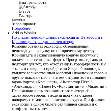
Вид транспорта
6
дней
В туре
Выезды
Ежедневно!
Забронировать
Подробнее
Add to Wishlist
По следам морской славы: экскурсия из Петербурга в
Кронштадт + прогулка на теплоходе
Комбинированная экскурсия, объединяющая
пешеходную прогулку по историческому центру
Кронштадта и захватывающую водную прогулку с
видами на легендарные форты. Программа идеально
подходит для тех, кто хочет увидеть город-крепость и с
земли, и с воды: вы пройдёте по Якорной площади,
увидите величественный Морской Никольский собор и
другие знаковые места, а затем отправитесь в плавание
вдоль фортов «Кроншлот», «Император Пётр I»,
«Александр I», «Павел I», «Константин» и «Милютин».
Пешеходная часть познакомит вас с историей и
характероом города, а водная прогулка откроет
панораму с самого живописного ракурса. Два формата
экскурсии в одном билете без лишней спешки и с
комфортным темпом.