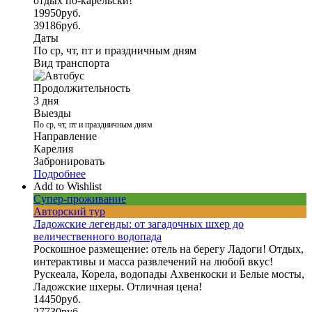
отдых по-карельски!
19950
руб.
39186
руб.
Даты
По ср, чт, пт и праздничным дням
Вид транспорта
Продолжительность
3 дня
Выезды
По ср, чт, пт и праздничным дням
Направление
Карелия
Забронировать
Подробнее
Add to Wishlist
Супер-проживание
Авторский тур
Ладожские легенды: от загадочных шхер до
величественного водопада
Роскошное размещение: отель на берегу Ладоги! Отдых,
интерактивы и масса развлечений на любой вкус!
Рускеала, Корела, водопады Ахвенкоски и Белые мосты,
Ладожские шхеры. Отличная цена!
14450
руб.
27730
руб.