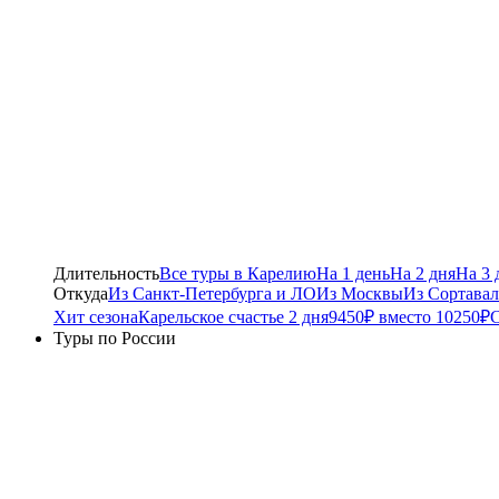
Длительность
Все туры в Карелию
На 1 день
На 2 дня
На 3 
Откуда
Из Санкт-Петербурга и ЛО
Из Москвы
Из Сортавал
Хит сезона
Карельское счастье 2 дня
9450₽ вместо 10250₽
С
Туры по России