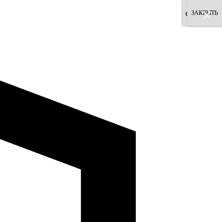
×
×
×
×
×
×
×
×
согласен
ЗАКРЫТЬ