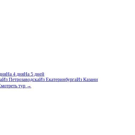
дня
На 4 дня
На 5 дней
а
Из Петрозаводска
Из Екатеринбурга
Из Казани
мотреть тур →