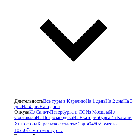
Длительность
Все туры в Карелию
На 1 день
На 2 дня
На 3
дня
На 4 дня
На 5 дней
Откуда
Из Санкт-Петербурга и ЛО
Из Москвы
Из
Сортавала
Из Петрозаводска
Из Екатеринбурга
Из Казани
Хит сезона
Карельское счастье 2 дня
9450₽ вместо
10250₽
Смотреть тур →