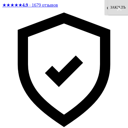
★★★★★
4.9
· 1679 отзывов
×
×
×
×
×
×
×
×
согласен
ЗАКРЫТЬ