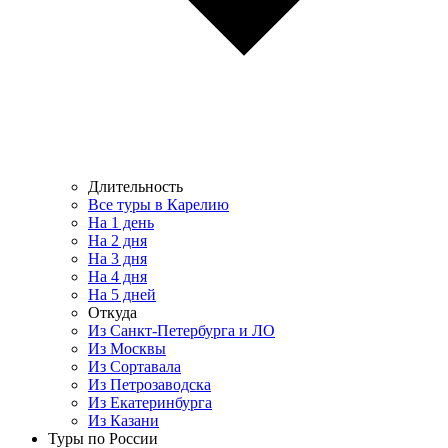
Длительность
Все туры в Карелию
На 1 день
На 2 дня
На 3 дня
На 4 дня
На 5 дней
Откуда
Из Санкт-Петербурга и ЛО
Из Москвы
Из Сортавала
Из Петрозаводска
Из Екатеринбурга
Из Казани
Туры по России