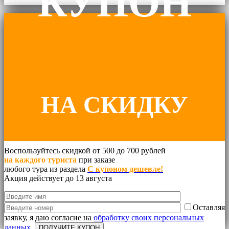
КУПОН
НА СКИДКУ
Воспользуйтесь скидкой от 500 до 700 рублей
на каждого туриста
при заказе
любого тура из раздела
С купоном дешевле!
ДО 700 руб.
Акция действует до 13 августа
Оставляя
заявку, я даю согласие на
обработку своих персональных
данных.