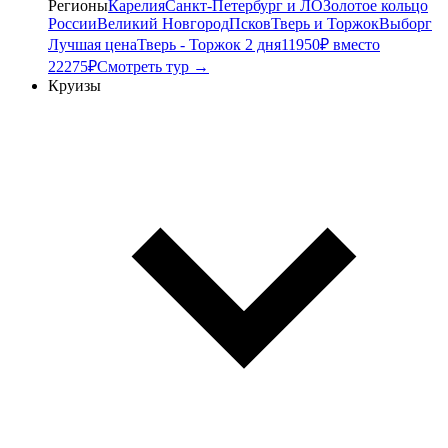
Регионы
Карелия
Санкт-Петербург и ЛО
Золотое кольцо
России
Великий Новгород
Псков
Тверь и Торжок
Выборг
Лучшая цена
Тверь - Торжок 2 дня
11950₽ вместо
22275₽
Смотреть тур →
Круизы