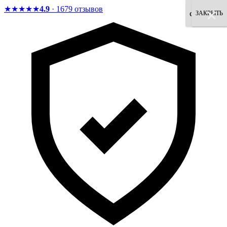
★★★★★
4.9
· 1679 отзывов
×
×
×
×
×
×
×
×
согласен
ЗАКРЫТЬ