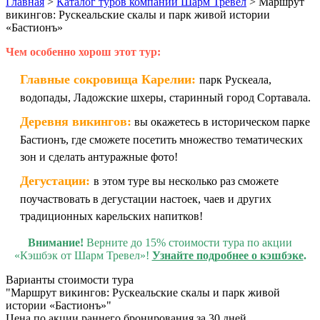
Главная
>
Каталог туров компании Шарм Тревел
>
Маршрут
викингов: Рускеальские скалы и парк живой истории
«Бастионъ»
Чем особенно хорош этот тур:
Главные сокровища Карелии:
парк Рускеала,
водопады, Ладожские шхеры, старинный город Сортавала.
Деревня викингов:
вы окажетесь в историческом парке
Бастионъ, где сможете посетить множество тематических
зон и сделать антуражные фото!
Дегустации:
в этом туре вы несколько раз сможете
поучаствовать в дегустации настоек, чаев и других
традиционных карельских напитков!
Внимание!
Верните до 15% стоимости тура по акции
«Кэшбэк от Шарм Тревел»!
Узнайте подробнее о кэшбэке
.
Варианты стоимости тура
"Маршрут викингов: Рускеальские скалы и парк живой
истории «Бастионъ»"
Цена по акции раннего бронирования за 30 дней