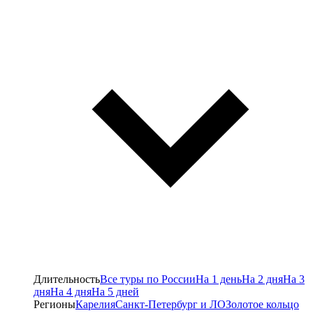
Длительность
Все туры по России
На 1 день
На 2 дня
На 3
дня
На 4 дня
На 5 дней
Регионы
Карелия
Санкт-Петербург и ЛО
Золотое кольцо