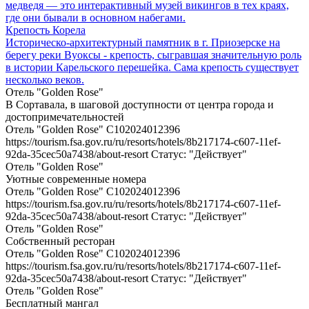
медведя — это интерактивный музей викингов в тех краях,
где они бывали в основном набегами.
Крепость Корела
Историческо-архитектурный памятник в г. Приозерске на
берегу реки Вуоксы - крепость, сыгравшая значительную роль
в истории Карельского перешейка. Сама крепость существует
несколько веков.
Отель "Golden Rose"
В Сортавала, в шаговой доступности от центра города и
достопримечательностей
Отель "Golden Rose" С102024012396
https://tourism.fsa.gov.ru/ru/resorts/hotels/8b217174-c607-11ef-
92da-35cec50a7438/about-resort Статус: "Действует"
Отель "Golden Rose"
Уютные современные номера
Отель "Golden Rose" С102024012396
https://tourism.fsa.gov.ru/ru/resorts/hotels/8b217174-c607-11ef-
92da-35cec50a7438/about-resort Статус: "Действует"
Отель "Golden Rose"
Собственный ресторан
Отель "Golden Rose" С102024012396
https://tourism.fsa.gov.ru/ru/resorts/hotels/8b217174-c607-11ef-
92da-35cec50a7438/about-resort Статус: "Действует"
Отель "Golden Rose"
Бесплатный мангал