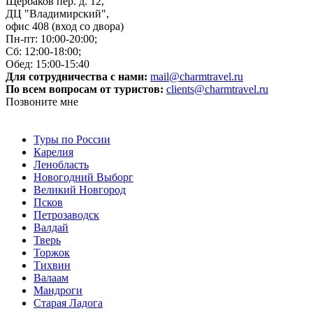
Щербаков пер. д. 12,
ДЦ "Владимирский",
офис 408 (вход со двора)
Пн-пт: 10:00-20:00;
Сб: 12:00-18:00;
Обед: 15:00-15:40
Для сотрудничества с нами:
mail@charmtravel.ru
По всем вопросам от туристов:
clients@charmtravel.ru
Позвоните мне
Туры по России
Карелия
Ленобласть
Новогодний Выборг
Великий Новгород
Псков
Петрозаводск
Валдай
Тверь
Торжок
Тихвин
Валаам
Мандроги
Старая Ладога