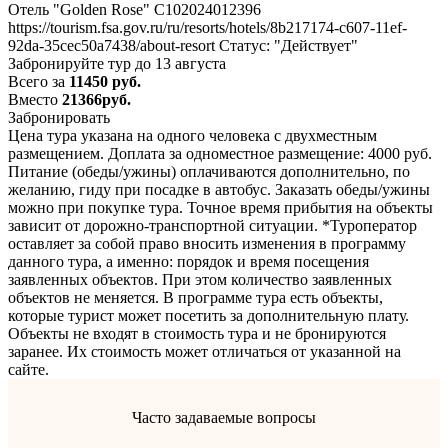
Отель "Golden Rose" С102024012396
https://tourism.fsa.gov.ru/ru/resorts/hotels/8b217174-c607-11ef-
92da-35cec50a7438/about-resort Статус: "Действует"
Забронируйте тур до 13 августа
Всего за
11450 руб.
Вместо
21366руб.
Забронировать
Цена тура указана на одного человека с двухместным
размещением. Доплата за одноместное размещение: 4000 руб.
Питание (обеды/ужины) оплачиваются дополнительно, по
желанию, гиду при посадке в автобус. Заказать обеды/ужины
можно при покупке тура. Точное время прибытия на объекты
зависит от дорожно-транспортной ситуации. *Туроператор
оставляет за собой право вносить изменения в программу
данного тура, а именно: порядок и время посещения
заявленных объектов. При этом количество заявленных
объектов не меняется. В программе тура есть объекты,
которые турист может посетить за дополнительную плату.
Объекты не входят в стоимость тура и не бронируются
заранее. Их стоимость может отличаться от указанной на
сайте.
Часто задаваемые вопросы