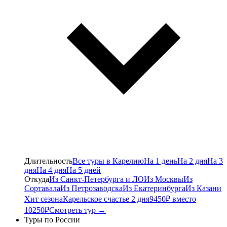
Длительность
Все туры в Карелию
На 1 день
На 2 дня
На 3
дня
На 4 дня
На 5 дней
Откуда
Из Санкт-Петербурга и ЛО
Из Москвы
Из
Сортавала
Из Петрозаводска
Из Екатеринбурга
Из Казани
Хит сезона
Карельское счастье 2 дня
9450₽ вместо
10250₽
Смотреть тур →
Туры по России