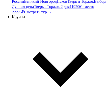
России
Великий Новгород
Псков
Тверь и Торжок
Выборг
Лучшая цена
Тверь - Торжок 2 дня
11950₽ вместо
22275₽
Смотреть тур →
Круизы