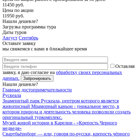
11450 руб.
Цена по акции
11950 руб.
Нашли дешевле?
Загрузка программы тура
Даты туров
Август
Сентябрь
Оставьте заявку
мы свяжемся с вами в ближайшее время
Оставляя
заявку, я даю согласие на
обработку своих персональных
данных.
Нашли дешевле?
Главные достопримечательности
Рускеала
Знаменитый парк Рускеала, центром которого является
живописный Мраморный каньон - уникальное место, в
котором природа и деятельность человека позволили создать
оригинальный туркомплекс.
Музей живой истории в Карелии - «Крепость Черного
медведя»
Свартбьёрнборг — или, говоря по-русски, крепость чёрного