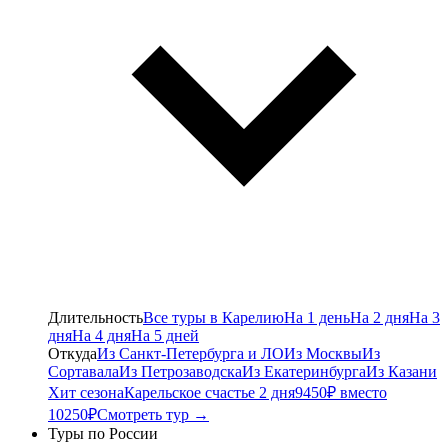
Длительность
Все туры в Карелию
На 1 день
На 2 дня
На 3
дня
На 4 дня
На 5 дней
Откуда
Из Санкт-Петербурга и ЛО
Из Москвы
Из
Сортавала
Из Петрозаводска
Из Екатеринбурга
Из Казани
Хит сезона
Карельское счастье 2 дня
9450₽ вместо
10250₽
Смотреть тур →
Туры по России