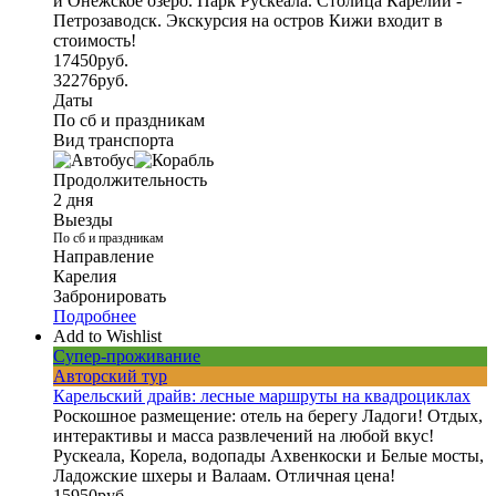
и Онежское озеро. Парк Рускеала. Столица Карелии -
Петрозаводск. Экскурсия на остров Кижи входит в
стоимость!
17450
руб.
32276
руб.
Даты
По сб и праздникам
Вид транспорта
Продолжительность
2 дня
Выезды
По сб и праздникам
Направление
Карелия
Забронировать
Подробнее
Add to Wishlist
Супер-проживание
Авторский тур
Карельский драйв: лесные маршруты на квадроциклах
Роскошное размещение: отель на берегу Ладоги! Отдых,
интерактивы и масса развлечений на любой вкус!
Рускеала, Корела, водопады Ахвенкоски и Белые мосты,
Ладожские шхеры и Валаам. Отличная цена!
15950
руб.