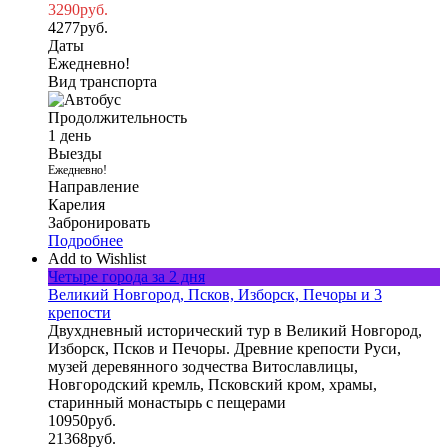
3290
руб.
4277
руб.
Даты
Ежедневно!
Вид транспорта
Продолжительность
1 день
Выезды
Ежедневно!
Направление
Карелия
Забронировать
Подробнее
Add to Wishlist
Четыре города за 2 дня
Великий Новгород, Псков, Изборск, Печоры и 3
крепости
Двухдневный исторический тур в Великий Новгород,
Изборск, Псков и Печоры. Древние крепости Руси,
музей деревянного зодчества Витославлицы,
Новгородский кремль, Псковский кром, храмы,
старинный монастырь с пещерами
10950
руб.
21368
руб.