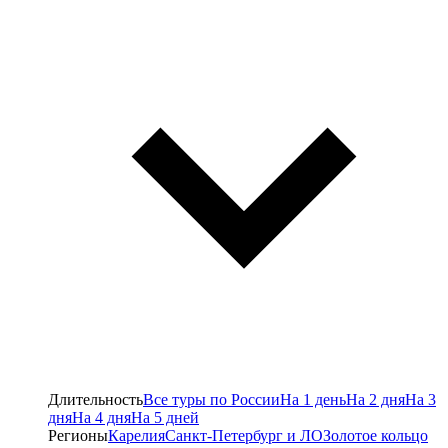
Длительность
Все туры по России
На 1 день
На 2 дня
На 3
дня
На 4 дня
На 5 дней
Регионы
Карелия
Санкт-Петербург и ЛО
Золотое кольцо