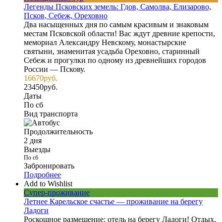
Легенды Псковских земель: Гдов, Самолва, Елизарово,
Псков, Себеж, Ореховно
Два насыщенных дня по самым красивым и знаковым
местам Псковской области! Вас ждут древние крепости,
мемориал Александру Невскому, монастырские
святыни, знаменитая усадьба Ореховно, старинный
Себеж и прогулки по одному из древнейших городов
России — Пскову.
16670
руб.
23450
руб.
Даты
По сб
Вид транспорта
Продолжительность
2 дня
Выезды
По сб
Забронировать
Подробнее
Add to Wishlist
Супер-проживание
Летнее Карельское счастье — проживание на берегу
Ладоги
Роскошное размещение: отель на берегу Ладоги! Отдых,