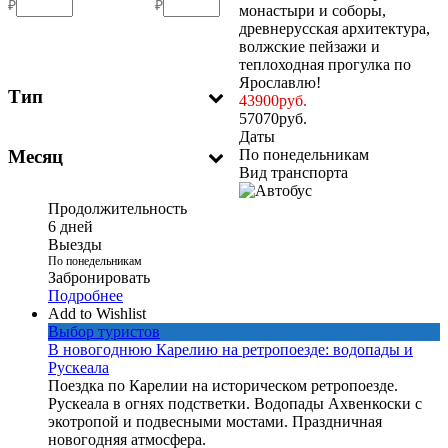
₽
₽
монастыри и соборы,
древнерусская архитектура,
волжские пейзажи и
теплоходная прогулка по
Ярославлю!
Тип
43900
руб.
57070
руб.
Даты
По понедельникам
Месяц
Вид транспорта
Продолжительность
6 дней
Выезды
По понедельникам
Забронировать
Подробнее
Add to Wishlist
Выбор туристов
В новогоднюю Карелию на ретропоезде: водопады и
Рускеала
Поездка по Карелии на историческом ретропоезде.
Рускеала в огнях подстветки. Водопады Ахвенкоски с
экотропой и подвесными мостами. Праздничная
новогодняя атмосфера.