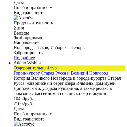
Даты
По сб и праздникам
Вид транспорта
Продолжительность
2 дня
Выезды
По сб и праздникам
Направление
Новгород - Псков, Изборск - Печоры
Забронировать
Подробнее
Add to Wishlist
Оздоровительный тур
Город-курорт Старая Русса и Великий Новгород
История Великого Новгорода и города-курорта Старая
Русса: живописный берег озера Ильмень, дом-музей
Достоевского, усадьба Рушанина, а также релакс в
аквазоне с бассейном и спа, диско-бар и боулинг
10450
руб.
21002
руб.
Даты
По сб и праздникам
Вид транспорта