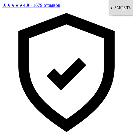
★★★★★
4.9
· 1679 отзывов
×
×
×
×
×
×
×
×
согласен
ЗАКРЫТЬ