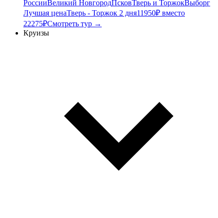
России
Великий Новгород
Псков
Тверь и Торжок
Выборг
Лучшая цена
Тверь - Торжок 2 дня
11950₽ вместо
22275₽
Смотреть тур →
Круизы