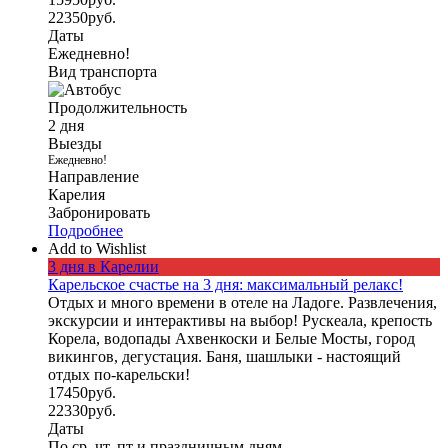
22350
руб.
Даты
Ежедневно!
Вид транспорта
Продолжительность
2 дня
Выезды
Ежедневно!
Направление
Карелия
Забронировать
Подробнее
Add to Wishlist
3 дня в Карелии
Карельское счастье на 3 дня: максимальный релакс!
Отдых и много времени в отеле на Ладоге. Развлечения,
экскурсии и интерактивы на выбор! Рускеала, крепость
Корела, водопады Ахвенкоски и Белые Мосты, город
викингов, дегустация. Баня, шашлыки - настоящий
отдых по-карельски!
17450
руб.
22330
руб.
Даты
По ср, чт, пт и праздничным дням