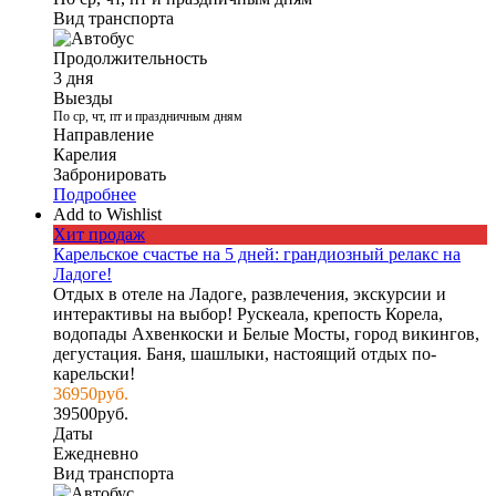
Вид транспорта
Продолжительность
3 дня
Выезды
По ср, чт, пт и праздничным дням
Направление
Карелия
Забронировать
Подробнее
Add to Wishlist
Хит продаж
Карельское счастье на 5 дней: грандиозный релакс на
Ладоге!
Отдых в отеле на Ладоге, развлечения, экскурсии и
интерактивы на выбор! Рускеала, крепость Корела,
водопады Ахвенкоски и Белые Мосты, город викингов,
дегустация. Баня, шашлыки, настоящий отдых по-
карельски!
36950
руб.
39500
руб.
Даты
Ежедневно
Вид транспорта