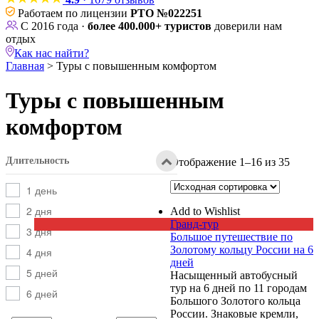
Работаем по лицензии
РТО №022251
С 2016 года ·
более 400.000+ туристов
доверили нам
отдых
Как нас найти?
Главная
>
Туры с повышенным комфортом
Туры с повышенным
комфортом
Длительность
Отображение 1–16 из 35
1 день
2 дня
Add to Wishlist
Гранд-тур
3 дня
Большое путешествие по
Золотому кольцу России на 6
4 дня
дней
5 дней
Насыщенный автобусный
тур на 6 дней по 11 городам
6 дней
Большого Золотого кольца
России. Знаковые кремли,