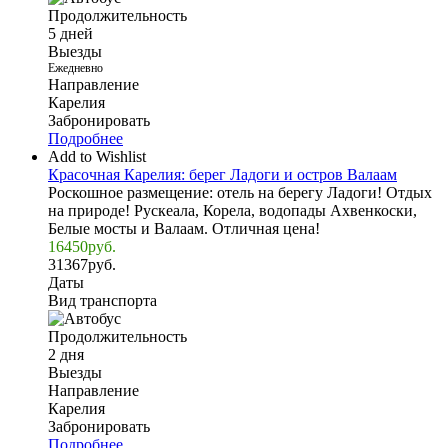
Продолжительность
5 дней
Выезды
Ежедневно
Направление
Карелия
Забронировать
Подробнее
Add to Wishlist
Красочная Карелия: берег Ладоги и остров Валаам
Роскошное размещение: отель на берегу Ладоги! Отдых
на природе! Рускеала, Корела, водопады Ахвенкоски,
Белые мосты и Валаам. Отличная цена!
16450
руб.
31367
руб.
Даты
Вид транспорта
Продолжительность
2 дня
Выезды
Направление
Карелия
Забронировать
Подробнее