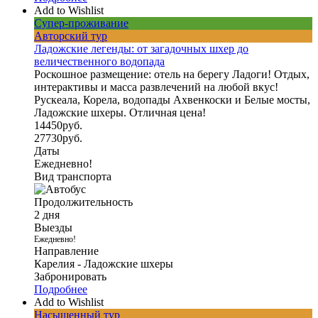
Add to Wishlist
Супер-проживание
Авторский тур
Ладожские легенды: от загадочных шхер до
величественного водопада
Роскошное размещение: отель на берегу Ладоги! Отдых,
интерактивы и масса развлечений на любой вкус!
Рускеала, Корела, водопады Ахвенкоски и Белые мосты,
Ладожские шхеры. Отличная цена!
14450
руб.
27730
руб.
Даты
Ежедневно!
Вид транспорта
Продолжительность
2 дня
Выезды
Ежедневно!
Направление
Карелия - Ладожские шхеры
Забронировать
Подробнее
Add to Wishlist
Насыщенный тур