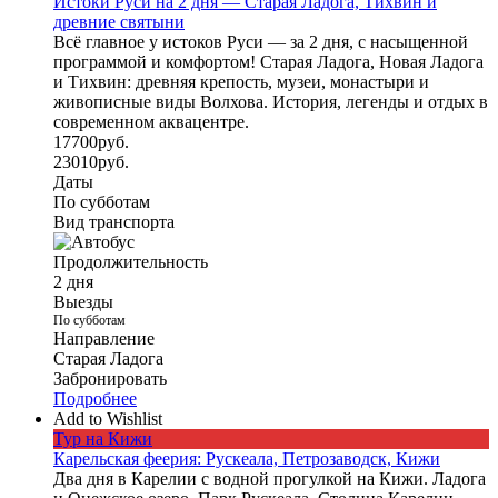
Истоки Руси на 2 дня — Старая Ладога, Тихвин и
древние святыни
Всё главное у истоков Руси — за 2 дня, с насыщенной
программой и комфортом! Старая Ладога, Новая Ладога
и Тихвин: древняя крепость, музеи, монастыри и
живописные виды Волхова. История, легенды и отдых в
современном аквацентре.
17700
руб.
23010
руб.
Даты
По субботам
Вид транспорта
Продолжительность
2 дня
Выезды
По субботам
Направление
Старая Ладога
Забронировать
Подробнее
Add to Wishlist
Тур на Кижи
Карельская феерия: Рускеала, Петрозаводск, Кижи
Два дня в Карелии с водной прогулкой на Кижи. Ладога