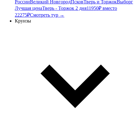
России
Великий Новгород
Псков
Тверь и Торжок
Выборг
Лучшая цена
Тверь - Торжок 2 дня
11950₽ вместо
22275₽
Смотреть тур →
Круизы