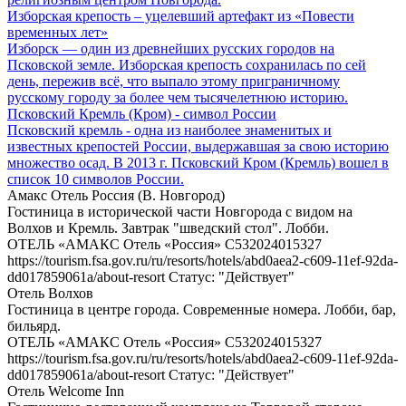
Изборская крепость – уцелевший артефакт из «Повести
временных лет»
Изборск — один из древнейших русских городов на
Псковской земле. Изборская крепость сохранилась по сей
день, пережив всё, что выпало этому приграничному
русскому городу за более чем тысячелетнюю историю.
Псковский Кремль (Кром) - символ России
Псковский кремль - одна из наиболее знаменитых и
известных крепостей России, выдержавшая за свою историю
множество осад. В 2013 г. Псковский Кром (Кремль) вошел в
список 10 символов России.
Амакс Отель Россия (В. Новгород)
Гостиница в исторической части Новгорода с видом на
Волхов и Кремль. Завтрак "шведский стол". Лобби.
ОТЕЛЬ «АМАКС Отель «Россия» С532024015327
https://tourism.fsa.gov.ru/ru/resorts/hotels/abd0aea2-c609-11ef-92da-
dd017859061a/about-resort Статус: "Действует"
Отель Волхов
Гостиница в центре города. Современные номера. Лобби, бар,
бильярд.
ОТЕЛЬ «АМАКС Отель «Россия» С532024015327
https://tourism.fsa.gov.ru/ru/resorts/hotels/abd0aea2-c609-11ef-92da-
dd017859061a/about-resort Статус: "Действует"
Отель Welcome Inn