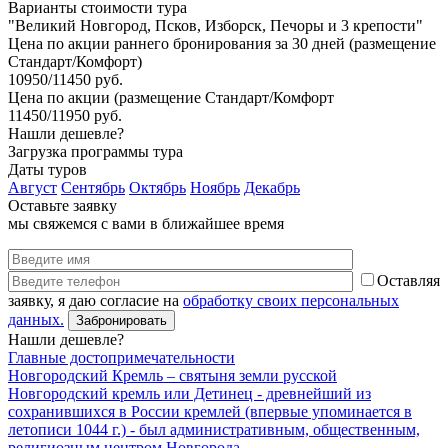
Варианты стоимости тура
"Великий Новгород, Псков, Изборск, Печоры и 3 крепости"
Цена по акции раннего бронирования за 30 дней (размещение
Стандарт/Комфорт)
10950/11450 руб.
Цена по акции (размещение Стандарт/Комфорт
11450/11950 руб.
Нашли дешевле?
Загрузка программы тура
Даты туров
Август
Сентябрь
Октябрь
Ноябрь
Декабрь
Оставьте заявку
мы свяжемся с вами в ближайшее время
Оставляя
заявку, я даю согласие на
обработку своих персональных
данных.
Нашли дешевле?
Главные достопримечательности
Новгородский Кремль – святыня земли русской
Новгородский кремль или Детинец - древнейший из
сохранившихся в России кремлей (впервые упоминается в
летописи 1044 г.) - был административным, общественным,
религиозным центром Новгорода.