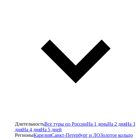
Длительность
Все туры по России
На 1 день
На 2 дня
На 3
дня
На 4 дня
На 5 дней
Регионы
Карелия
Санкт-Петербург и ЛО
Золотое кольцо