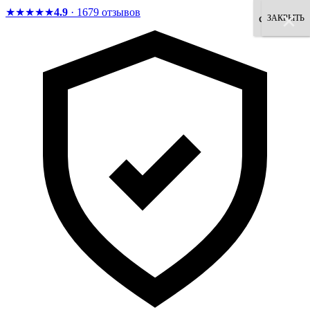
★★★★★
4.9
· 1679 отзывов
×
×
×
×
×
×
×
×
согласен
ЗАКРЫТЬ