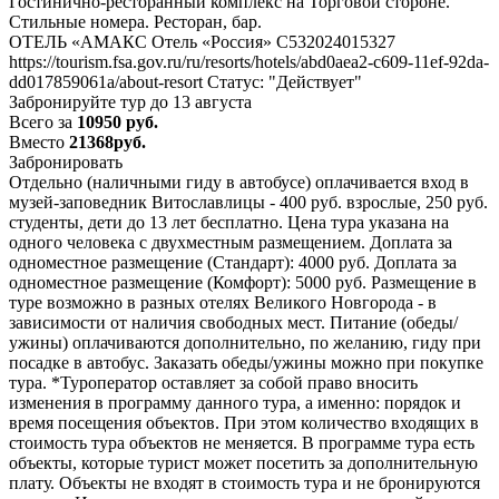
Гостинично-ресторанный комплекс на Торговой стороне.
Стильные номера. Ресторан, бар.
ОТЕЛЬ «АМАКС Отель «Россия» С532024015327
https://tourism.fsa.gov.ru/ru/resorts/hotels/abd0aea2-c609-11ef-92da-
dd017859061a/about-resort Статус: "Действует"
Забронируйте тур до 13 августа
Всего за
10950 руб.
Вместо
21368руб.
Забронировать
Отдельно (наличными гиду в автобусе) оплачивается вход в
музей-заповедник Витославлицы - 400 руб. взрослые, 250 руб.
студенты, дети до 13 лет бесплатно. Цена тура указана на
одного человека с двухместным размещением. Доплата за
одноместное размещение (Стандарт): 4000 руб. Доплата за
одноместное размещение (Комфорт): 5000 руб. Размещение в
туре возможно в разных отелях Великого Новгорода - в
зависимости от наличия свободных мест. Питание (обеды/
ужины) оплачиваются дополнительно, по желанию, гиду при
посадке в автобус. Заказать обеды/ужины можно при покупке
тура. *Туроператор оставляет за собой право вносить
изменения в программу данного тура, а именно: порядок и
время посещения объектов. При этом количество входящих в
стоимость тура объектов не меняется. В программе тура есть
объекты, которые турист может посетить за дополнительную
плату. Объекты не входят в стоимость тура и не бронируются