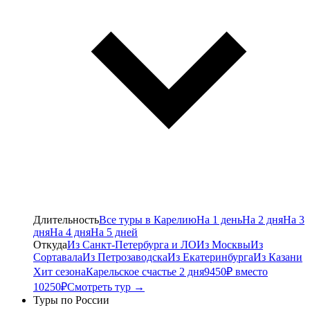
Длительность
Все туры в Карелию
На 1 день
На 2 дня
На 3
дня
На 4 дня
На 5 дней
Откуда
Из Санкт-Петербурга и ЛО
Из Москвы
Из
Сортавала
Из Петрозаводска
Из Екатеринбурга
Из Казани
Хит сезона
Карельское счастье 2 дня
9450₽ вместо
10250₽
Смотреть тур →
Туры по России