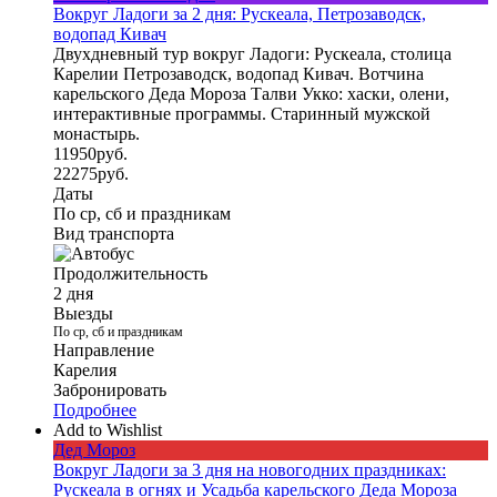
Вокруг Ладоги за 2 дня: Рускеала, Петрозаводск,
водопад Кивач
Двухдневный тур вокруг Ладоги: Рускеала, столица
Карелии Петрозаводск, водопад Кивач. Вотчина
карельского Деда Мороза Талви Укко: хаски, олени,
интерактивные программы. Старинный мужской
монастырь.
11950
руб.
22275
руб.
Даты
По ср, сб и праздникам
Вид транспорта
Продолжительность
2 дня
Выезды
По ср, сб и праздникам
Направление
Карелия
Забронировать
Подробнее
Add to Wishlist
Дед Мороз
Вокруг Ладоги за 3 дня на новогодних праздниках:
Рускеала в огнях и Усадьба карельского Деда Мороза