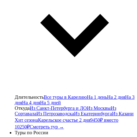
Длительность
Все туры в Карелию
На 1 день
На 2 дня
На 3
дня
На 4 дня
На 5 дней
Откуда
Из Санкт-Петербурга и ЛО
Из Москвы
Из
Сортавала
Из Петрозаводска
Из Екатеринбурга
Из Казани
Хит сезона
Карельское счастье 2 дня
9450₽ вместо
10250₽
Смотреть тур →
Туры по России