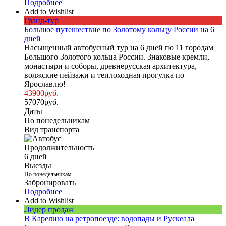
Подробнее
Add to Wishlist
Гранд-тур
Большое путешествие по Золотому кольцу России на 6
дней
Насыщенный автобусный тур на 6 дней по 11 городам
Большого Золотого кольца России. Знаковые кремли,
монастыри и соборы, древнерусская архитектура,
волжские пейзажи и теплоходная прогулка по
Ярославлю!
43900
руб.
57070
руб.
Даты
По понедельникам
Вид транспорта
Продолжительность
6 дней
Выезды
По понедельникам
Забронировать
Подробнее
Add to Wishlist
Лидер продаж
В Карелию на ретропоезде: водопады и Рускеала