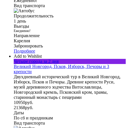
Ежедневно!
Вид транспорта
Продолжительность
1 день
Выезды
Ежедневно!
Направление
Карелия
Забронировать
Подробнее
Add to Wishlist
Четыре города за 2 дня
Великий Новгород, Псков, Изборск, Печоры и 3
крепости
Двухдневный исторический тур в Великий Новгород,
Изборск, Псков и Печоры. Древние крепости Руси,
музей деревянного зодчества Витославлицы,
Новгородский кремль, Псковский кром, храмы,
старинный монастырь с пещерами
10950
руб.
21368
руб.
Даты
По сб и праздникам
Вид транспорта