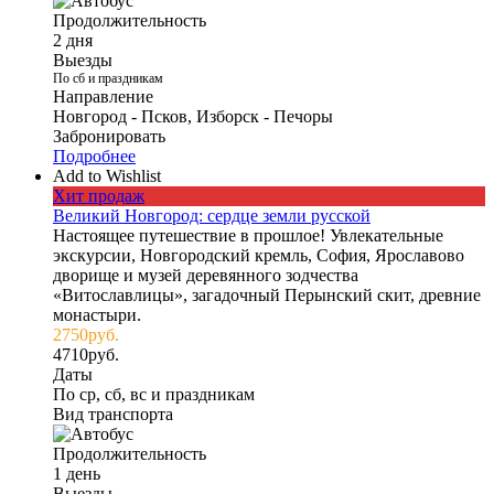
Продолжительность
2 дня
Выезды
По сб и праздникам
Направление
Новгород - Псков, Изборск - Печоры
Забронировать
Подробнее
Add to Wishlist
Хит продаж
Великий Новгород: сердце земли русской
Настоящее путешествие в прошлое! Увлекательные
экскурсии, Новгородский кремль, София, Ярославово
дворище и музей деревянного зодчества
«Витославлицы», загадочный Перынский скит, древние
монастыри.
2750
руб.
4710
руб.
Даты
По ср, сб, вс и праздникам
Вид транспорта
Продолжительность
1 день
Выезды