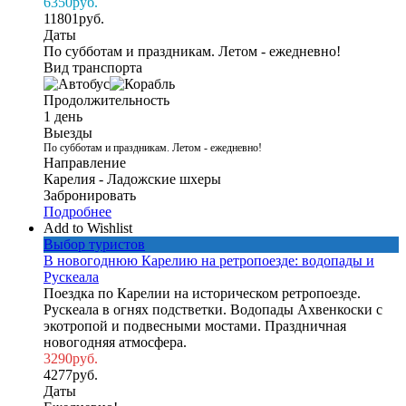
6350
руб.
11801
руб.
Даты
По субботам и праздникам. Летом - ежедневно!
Вид транспорта
Продолжительность
1 день
Выезды
По субботам и праздникам. Летом - ежедневно!
Направление
Карелия - Ладожские шхеры
Забронировать
Подробнее
Add to Wishlist
Выбор туристов
В новогоднюю Карелию на ретропоезде: водопады и
Рускеала
Поездка по Карелии на историческом ретропоезде.
Рускеала в огнях подстветки. Водопады Ахвенкоски с
экотропой и подвесными мостами. Праздничная
новогодняя атмосфера.
3290
руб.
4277
руб.
Даты