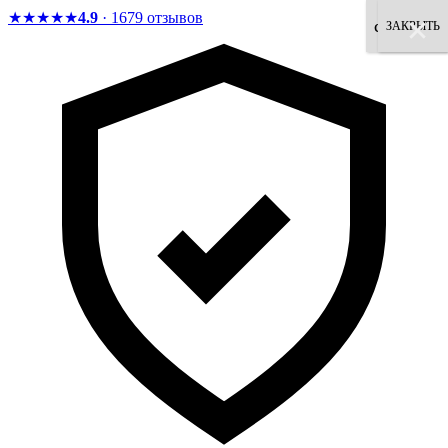
★★★★★
4.9
· 1679 отзывов
×
×
×
×
×
×
×
×
согласен
ЗАКРЫТЬ