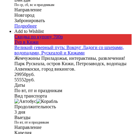
По ср, сб, вс и праздникам
Направление
Новгород
Забронировать
Подробнее
Add to Wishlist
Скидка по купону 700р
Тур в Кижи
Великий северный путь: Вокруг Ладоги со шхерами,
водопадами, Рускеалой и Кижами
Жемчужины Приладожья, интерактивы, развлечения!
Парк Рускеала, остров Кижи, Петрозаводск, водопады
Ахвенкоски, город викингов.
29950
руб.
55552
руб.
Даты
По вт, пт и праздникам
Вид транспорта
Продолжительность
3 дня
Выезды
По вт, пт и праздникам
Направление
Карелия