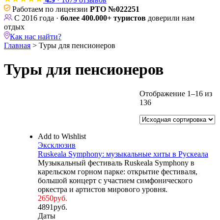
Работаем по лицензии
РТО №022251
С 2016 года ·
более 400.000+ туристов
доверили нам
отдых
Как нас найти?
Главная
>
Туры для пенсионеров
Туры для пенсионеров
Длительность
Отображение 1–16 из
₽
₽
136
Тип
Месяц
1
день
Add to Wishlist
2
Эксклюзив
дня
Ruskeala Symphony: музыкальные хиты в Рускеала
3
Музыкальный фестиваль Ruskeala Symphony в
карельском горном парке: открытие фестиваля,
дня
большой концерт с участием симфонического
4
оркестра и артистов мирового уровня.
2650
руб.
дня
4891
руб.
5
Даты