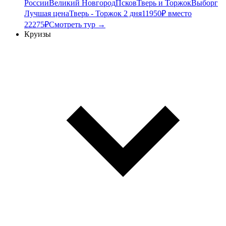
России
Великий Новгород
Псков
Тверь и Торжок
Выборг
Лучшая цена
Тверь - Торжок 2 дня
11950₽ вместо
22275₽
Смотреть тур →
Круизы