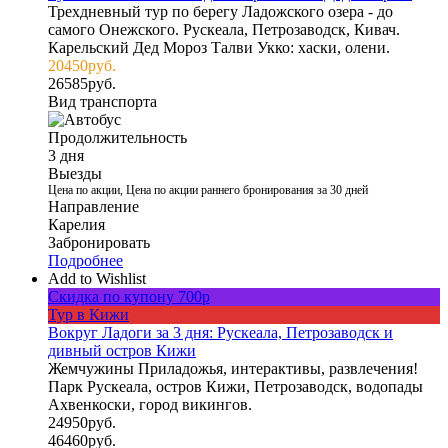
Трехдневный тур по берегу Ладожского озера - до
самого Онежского. Рускеала, Петрозаводск, Кивач.
Карельский Дед Мороз Талви Укко: хаски, олени.
20450
руб.
26585
руб.
Вид транспорта
Продолжительность
3 дня
Выезды
Цена по акции, Цена по акции раннего бронирования за 30 дней
Направление
Карелия
Забронировать
Подробнее
Add to Wishlist
Скидка по купону 700р
Тур в Кижи
Вокруг Ладоги за 3 дня: Рускеала, Петрозаводск и
дивный остров Кижи
Жемчужины Приладожья, интерактивы, развлечения!
Парк Рускеала, остров Кижи, Петрозаводск, водопады
Ахвенкоски, город викингов.
24950
руб.
46460
руб.