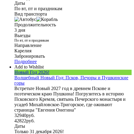
Даты
По вт, пт и праздникам
Вид транспорта
Продолжительность
3 дня
Выезды
По вт, пт и праздникам
Направление
Карелия
Забронировать
Подробнее
Add to Wishlist
Новый Год 2026!
Волшебный Новый Год: Псков, Печоры и Пушкинские
горы
Встретьте Новый 2027 год в древнем Пскове и
поэтическом краю Пушкина! Погрузитесь в историю
Псковского Кремля, святынь Печерского монастыря и
усадеб Михайловское-Тригорское, где оживают
страницы "Евгения Онегина"
32940
руб.
42822
руб.
Даты
Только 31 декабря 2026!