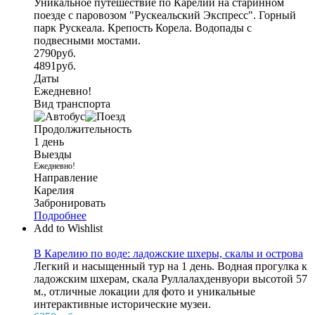
Уникальное путешествие по Карелии на старинном
поезде с паровозом "Рускеальский Экспресс". Горный
парк Рускеала. Крепость Корела. Водопады с
подвесными мостами.
2790
руб.
4891
руб.
Даты
Ежедневно!
Вид транспорта
Продолжительность
1 день
Выезды
Ежедневно!
Направление
Карелия
Забронировать
Подробнее
Add to Wishlist
В Карелию по воде: ладожские шхеры, скалы и острова
Легкий и насыщенный тур на 1 день. Водная прогулка к
ладожским шхерам, скала Руллалахденвуори высотой 57
м., отличные локации для фото и уникальные
интерактивные исторические музеи.