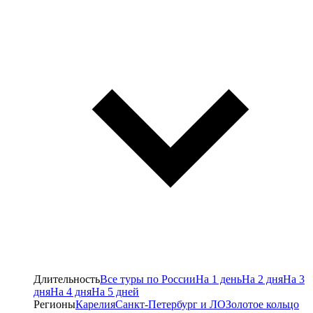
Длительность
Все туры по России
На 1 день
На 2 дня
На 3
дня
На 4 дня
На 5 дней
Регионы
Карелия
Санкт-Петербург и ЛО
Золотое кольцо