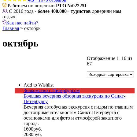
Работаем по лицензии
РТО №022251
С 2016 года ·
более 400.000+ туристов
доверили нам
отдых
Как нас найти?
Главная
>
октябрь
октябрь
Длительность
Отображение 1–16 из
₽
₽
67
Тип
Месяц
1
день
Add to Wishlist
2
Знакомство с Петербургом
дня
Большая вечерняя обзорная экскурсия по Санкт-
3
Петербургу
Вечерняя автобусная экскурсия с гидом по главным
дня
достопримечательностям Санкт-Петербурга с
4
остановками для фото и атмосферой закатного
города.
дня
1600
руб.
5
2080
руб.