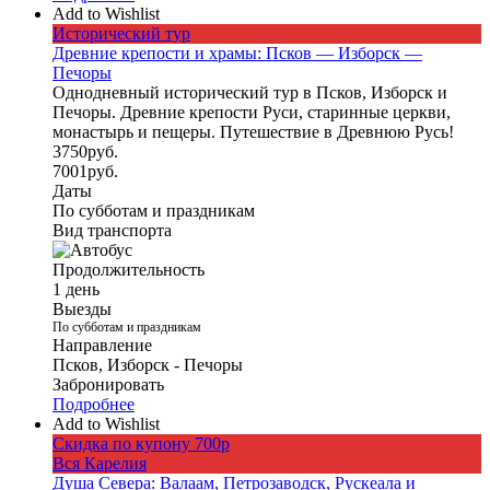
Add to Wishlist
Исторический тур
Древние крепости и храмы: Псков — Изборск —
Печоры
Однодневный исторический тур в Псков, Изборск и
Печоры. Древние крепости Руси, старинные церкви,
монастырь и пещеры. Путешествие в Древнюю Русь!
3750
руб.
7001
руб.
Даты
По субботам и праздникам
Вид транспорта
Продолжительность
1 день
Выезды
По субботам и праздникам
Направление
Псков, Изборск - Печоры
Забронировать
Подробнее
Add to Wishlist
Скидка по купону 700р
Вся Карелия
Душа Севера: Валаам, Петрозаводск, Рускеала и