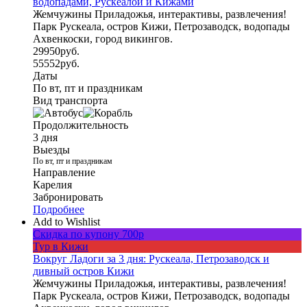
водопадами, Рускеалой и Кижами
Жемчужины Приладожья, интерактивы, развлечения!
Парк Рускеала, остров Кижи, Петрозаводск, водопады
Ахвенкоски, город викингов.
29950
руб.
55552
руб.
Даты
По вт, пт и праздникам
Вид транспорта
Продолжительность
3 дня
Выезды
По вт, пт и праздникам
Направление
Карелия
Забронировать
Подробнее
Add to Wishlist
Скидка по купону 700р
Тур в Кижи
Вокруг Ладоги за 3 дня: Рускеала, Петрозаводск и
дивный остров Кижи
Жемчужины Приладожья, интерактивы, развлечения!
Парк Рускеала, остров Кижи, Петрозаводск, водопады