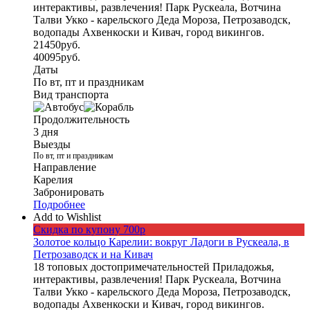
интерактивы, развлечения! Парк Рускеала, Вотчина
Талви Укко - карельского Деда Мороза, Петрозаводск,
водопады Ахвенкоски и Кивач, город викингов.
21450
руб.
40095
руб.
Даты
По вт, пт и праздникам
Вид транспорта
Продолжительность
3 дня
Выезды
По вт, пт и праздникам
Направление
Карелия
Забронировать
Подробнее
Add to Wishlist
Скидка по купону 700р
Золотое кольцо Карелии: вокруг Ладоги в Рускеала, в
Петрозаводск и на Кивач
18 топовых достопримечательностей Приладожья,
интерактивы, развлечения! Парк Рускеала, Вотчина
Талви Укко - карельского Деда Мороза, Петрозаводск,
водопады Ахвенкоски и Кивач, город викингов.