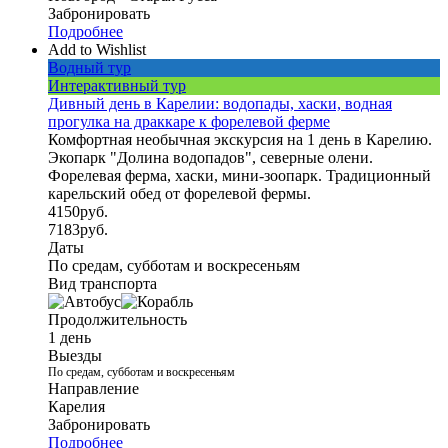
Забронировать
Подробнее
Add to Wishlist
Водный тур
Интерактивный тур
Дивный день в Карелии: водопады, хаски, водная
прогулка на драккаре к форелевой ферме
Комфортная необычная экскурсия на 1 день в Карелию.
Экопарк "Долина водопадов", северные олени.
Форелевая ферма, хаски, мини-зоопарк. Традиционный
карельский обед от форелевой фермы.
4150
руб.
7183
руб.
Даты
По средам, субботам и воскресеньям
Вид транспорта
Продолжительность
1 день
Выезды
По средам, субботам и воскресеньям
Направление
Карелия
Забронировать
Подробнее