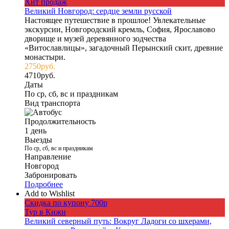
Хит продаж
Великий Новгород: сердце земли русской
Настоящее путешествие в прошлое! Увлекательные
экскурсии, Новгородский кремль, София, Ярославово
дворище и музей деревянного зодчества
«Витославлицы», загадочный Перынский скит, древние
монастыри.
2750
руб.
4710
руб.
Даты
По ср, сб, вс и праздникам
Вид транспорта
Продолжительность
1 день
Выезды
По ср, сб, вс и праздникам
Направление
Новгород
Забронировать
Подробнее
Add to Wishlist
Скидка по купону 700р
Тур в Кижи
Великий северный путь: Вокруг Ладоги со шхерами,