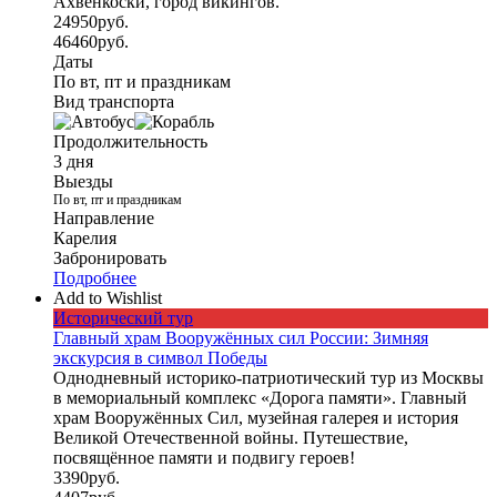
Ахвенкоски, город викингов.
24950
руб.
46460
руб.
Даты
По вт, пт и праздникам
Вид транспорта
Продолжительность
3 дня
Выезды
По вт, пт и праздникам
Направление
Карелия
Забронировать
Подробнее
Add to Wishlist
Исторический тур
Главный храм Вооружённых сил России: Зимняя
экскурсия в символ Победы
Однодневный историко-патриотический тур из Москвы
в мемориальный комплекс «Дорога памяти». Главный
храм Вооружённых Сил, музейная галерея и история
Великой Отечественной войны. Путешествие,
посвящённое памяти и подвигу героев!
3390
руб.