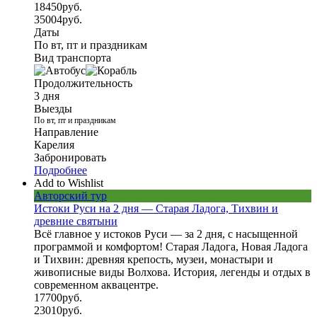
18450
руб.
35004
руб.
Даты
По вт, пт и праздникам
Вид транспорта
Продолжительность
3 дня
Выезды
По вт, пт и праздникам
Направление
Карелия
Забронировать
Подробнее
Add to Wishlist
Авторский тур
Истоки Руси на 2 дня — Старая Ладога, Тихвин и
древние святыни
Всё главное у истоков Руси — за 2 дня, с насыщенной
программой и комфортом! Старая Ладога, Новая Ладога
и Тихвин: древняя крепость, музеи, монастыри и
живописные виды Волхова. История, легенды и отдых в
современном аквацентре.
17700
руб.
23010
руб.