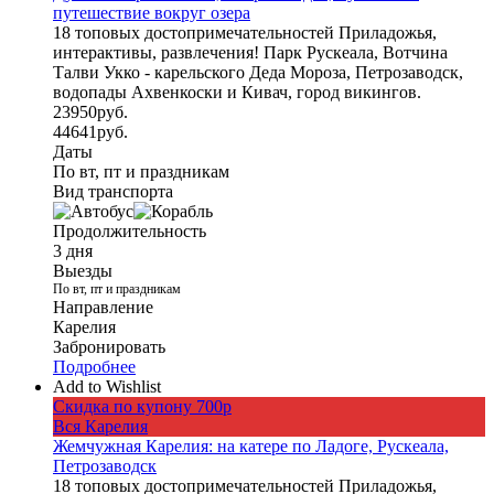
путешествие вокруг озера
18 топовых достопримечательностей Приладожья,
интерактивы, развлечения! Парк Рускеала, Вотчина
Талви Укко - карельского Деда Мороза, Петрозаводск,
водопады Ахвенкоски и Кивач, город викингов.
23950
руб.
44641
руб.
Даты
По вт, пт и праздникам
Вид транспорта
Продолжительность
3 дня
Выезды
По вт, пт и праздникам
Направление
Карелия
Забронировать
Подробнее
Add to Wishlist
Скидка по купону 700р
Вся Карелия
Жемчужная Карелия: на катере по Ладоге, Рускеала,
Петрозаводск
18 топовых достопримечательностей Приладожья,