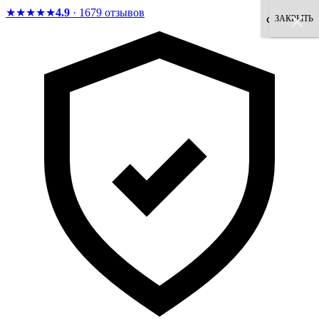
★★★★★
4.9
· 1679 отзывов
×
×
×
×
×
×
×
×
согласен
ЗАКРЫТЬ