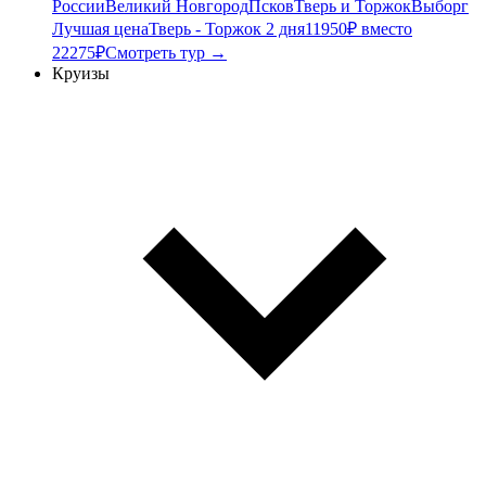
России
Великий Новгород
Псков
Тверь и Торжок
Выборг
Лучшая цена
Тверь - Торжок 2 дня
11950₽ вместо
22275₽
Смотреть тур →
Круизы