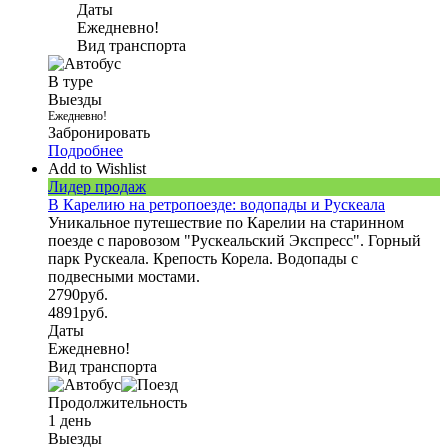
дней
Даты
Ежедневно!
Вид транспорта
В туре
Выезды
Ежедневно!
Забронировать
Подробнее
Add to Wishlist
Лидер продаж
В Карелию на ретропоезде: водопады и Рускеала
Уникальное путешествие по Карелии на старинном
поезде с паровозом "Рускеальский Экспресс". Горный
парк Рускеала. Крепость Корела. Водопады с
подвесными мостами.
2790
руб.
4891
руб.
Даты
Ежедневно!
Вид транспорта
Продолжительность
1 день
Выезды