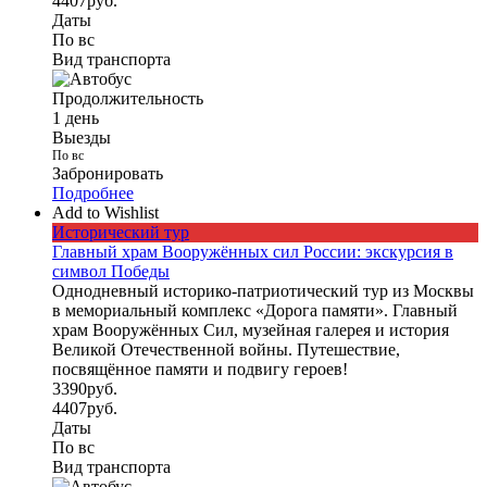
4407
руб.
Даты
По вс
Вид транспорта
Продолжительность
1 день
Выезды
По вс
Забронировать
Подробнее
Add to Wishlist
Исторический тур
Главный храм Вооружённых сил России: экскурсия в
символ Победы
Однодневный историко-патриотический тур из Москвы
в мемориальный комплекс «Дорога памяти». Главный
храм Вооружённых Сил, музейная галерея и история
Великой Отечественной войны. Путешествие,
посвящённое памяти и подвигу героев!
3390
руб.
4407
руб.
Даты
По вс
Вид транспорта