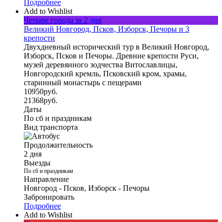
Подробнее
Add to Wishlist
Четыре города за 2 дня
Великий Новгород, Псков, Изборск, Печоры и 3
крепости
Двухдневный исторический тур в Великий Новгород,
Изборск, Псков и Печоры. Древние крепости Руси,
музей деревянного зодчества Витославлицы,
Новгородский кремль, Псковский кром, храмы,
старинный монастырь с пещерами
10950
руб.
21368
руб.
Даты
По сб и праздникам
Вид транспорта
Продолжительность
2 дня
Выезды
По сб и праздникам
Направление
Новгород - Псков, Изборск - Печоры
Забронировать
Подробнее
Add to Wishlist