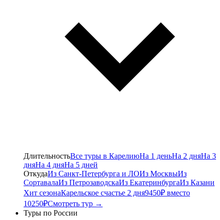
Длительность
Все туры в Карелию
На 1 день
На 2 дня
На 3
дня
На 4 дня
На 5 дней
Откуда
Из Санкт-Петербурга и ЛО
Из Москвы
Из
Сортавала
Из Петрозаводска
Из Екатеринбурга
Из Казани
Хит сезона
Карельское счастье 2 дня
9450₽ вместо
10250₽
Смотреть тур →
Туры по России