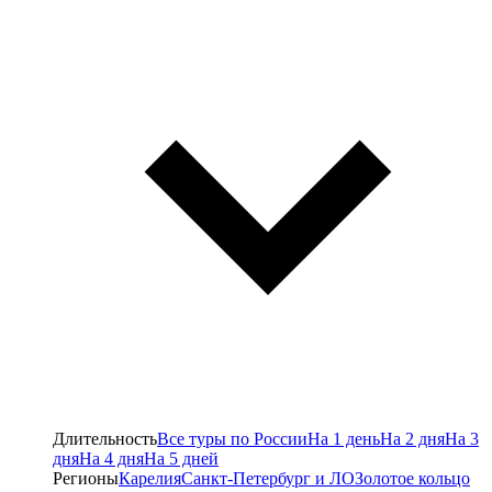
Длительность
Все туры по России
На 1 день
На 2 дня
На 3
дня
На 4 дня
На 5 дней
Регионы
Карелия
Санкт-Петербург и ЛО
Золотое кольцо