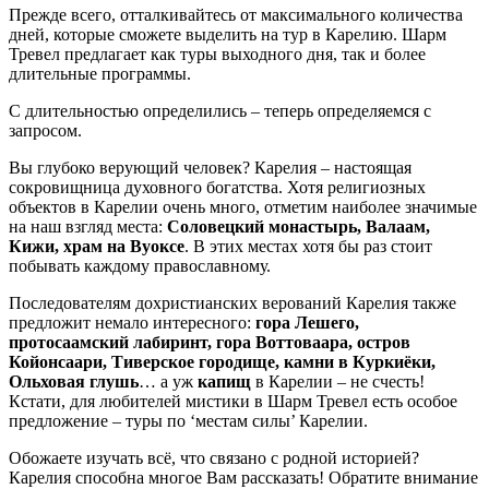
Прежде всего, отталкивайтесь от максимального количества
дней, которые сможете выделить на тур в Карелию. Шарм
Тревел предлагает как туры выходного дня, так и более
длительные программы.
С длительностью определились – теперь определяемся с
запросом.
Вы глубоко верующий человек? Карелия – настоящая
сокровищница духовного богатства. Хотя религиозных
объектов в Карелии очень много, отметим наиболее значимые
на наш взгляд места:
Соловецкий монастырь, Валаам,
Кижи, храм на Вуоксе
. В этих местах хотя бы раз стоит
побывать каждому православному.
Последователям дохристианских верований Карелия также
предложит немало интересного:
гора Лешего,
протосаамский лабиринт, гора Воттоваара, остров
Койонсаари, Тиверское городище, камни в Куркиёки,
Ольховая глушь
… а уж
капищ
в Карелии – не счесть!
Кстати, для любителей мистики в Шарм Тревел есть особое
предложение – туры по ‘местам силы’ Карелии.
Обожаете изучать всё, что связано с родной историей?
Карелия способна многое Вам рассказать! Обратите внимание