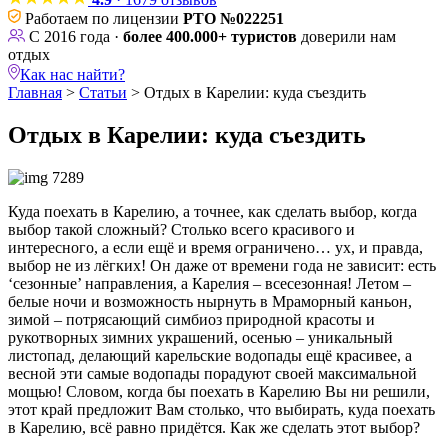
Работаем по лицензии
РТО №022251
С 2016 года ·
более 400.000+ туристов
доверили нам
отдых
Как нас найти?
Главная
>
Статьи
>
Отдых в Карелии: куда съездить
Отдых в Карелии: куда съездить
Куда поехать в Карелию, а точнее, как сделать выбор, когда
выбор такой сложный? Столько всего красивого и
интересного, а если ещё и время ограничено… ух, и правда,
выбор не из лёгких! Он даже от времени года не зависит: есть
‘сезонные’ направления, а Карелия – всесезонная! Летом –
белые ночи и возможность нырнуть в Мраморный каньон,
зимой – потрясающий симбиоз природной красоты и
рукотворных зимних украшений, осенью – уникальный
листопад, делающий карельские водопады ещё красивее, а
весной эти самые водопады порадуют своей максимальной
мощью! Словом, когда бы поехать в Карелию Вы ни решили,
этот край предложит Вам столько, что выбирать, куда поехать
в Карелию, всё равно придётся. Как же сделать этот выбор?