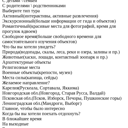
С детьми \ семьей
С родителями \ родственниками
Выберите тип тура
Активный
(интерактивы, активные развлечения)
Экскурсионный
(больше информации от гида и объектов)
Романтичный
(красивые места для фотографий, время для
прогулок вдвоем)
Свободное время
(больше свободного времени для
самостоятельного изучения объектов)
Что бы вы хотели увидеть?
Природа
(водопады, скалы, леса, реки и озера, заливы и пр.)
Животные
(хаски, лошади, контактный зоопарк и пр.)
Архитектурные объекты
Религиозные места
Военные объекты
(крепости, музеи)
Места силы
(капища, сейды)
Желаемое направление?
Карелия
(Рускеала, Сортавала, Яккима)
Новгородская обл.
(Новгород, Старая Русса, Валдай)
Псковская обл.
(Псков, Изборск, Печоры, Пушкинские горы)
Ленинградская обл.
(Мандроги, Выборг)
Главное, чтобы было интересно
Когда бы вы хотели поехать отдохнуть?
В ближайшее время
На выходные