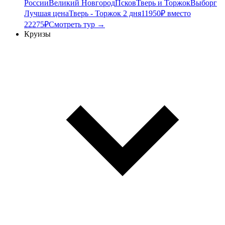
России
Великий Новгород
Псков
Тверь и Торжок
Выборг
Лучшая цена
Тверь - Торжок 2 дня
11950₽ вместо
22275₽
Смотреть тур →
Круизы