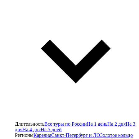
Длительность
Все туры по России
На 1 день
На 2 дня
На 3
дня
На 4 дня
На 5 дней
Регионы
Карелия
Санкт-Петербург и ЛО
Золотое кольцо