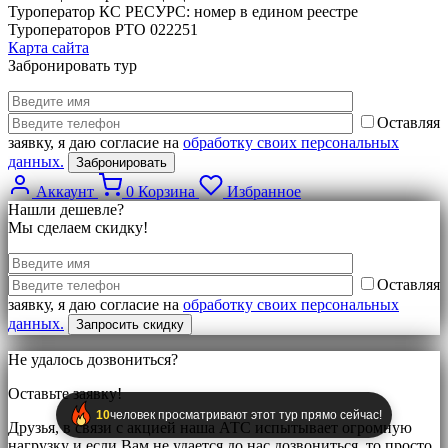
Туроператор КС РЕСУРС: номер в едином реестре
Туроператоров РТО 022251
Карта сайта
Забронировать тур
Оставляя
заявку, я даю согласие на
обработку своих персональных
данных.
Аккаунт
0
Корзина
Избранное
Нашли дешевле?
Мы сделаем скидку!
Оставляя
заявку, я даю согласие на
обработку своих персональных
данных.
Не удалось дозвониться?
Оставьте заявку!
10
человек просматривают этот тур прямо сейчас!
Друзья, в связи с акцией наша АТС испытывает огромную
нагрузку и если Вам не удается до нас дозвониться, то просто