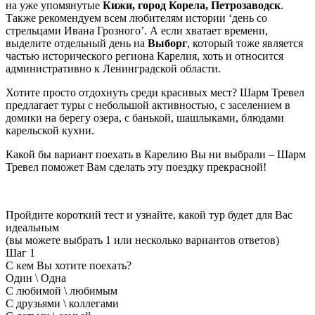
на уже упомянутые
Кижи, город Корела, Петрозаводск
.
Также рекомендуем всем любителям истории ‘день со
стрельцами Ивана Грозного’. А если хватает времени,
выделите отдельный день на
Выборг
, который тоже является
частью исторического региона Карелия, хоть и относится
административно к Ленинградской области.
Хотите просто отдохнуть среди красивых мест? Шарм Тревел
предлагает туры с небольшой активностью, с заселением в
домики на берегу озера, с банькой, шашлыками, блюдами
карельской кухни.
Какой бы вариант поехать в Карелию Вы ни выбрали – Шарм
Тревел поможет Вам сделать эту поездку прекрасной!
Пройдите короткий тест и узнайте, какой тур будет для Вас
идеальным
(вы можете выбрать 1 или несколько вариантов ответов)
Шаг
1
С кем Вы хотите поехать?
Один \ Одна
С любимой \ любимым
С друзьями \ коллегами