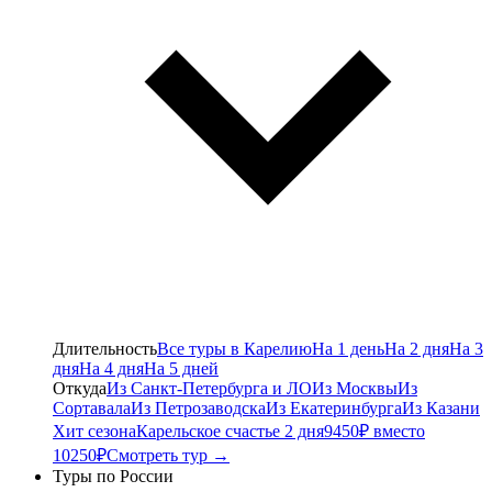
Длительность
Все туры в Карелию
На 1 день
На 2 дня
На 3
дня
На 4 дня
На 5 дней
Откуда
Из Санкт-Петербурга и ЛО
Из Москвы
Из
Сортавала
Из Петрозаводска
Из Екатеринбурга
Из Казани
Хит сезона
Карельское счастье 2 дня
9450₽ вместо
10250₽
Смотреть тур →
Туры по России