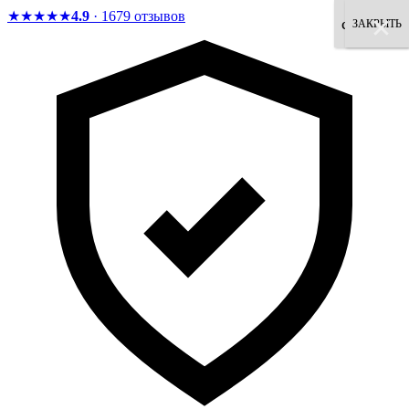
★★★★★
4.9
· 1679 отзывов
×
×
×
×
×
×
×
×
согласен
ЗАКРЫТЬ