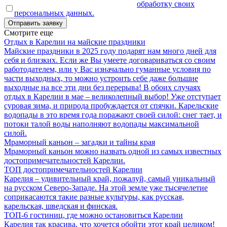
Оставляя заявку, я даю согласие на
обработку своих
персональных данных.
Смотрите еще
Отдых в Карелии на майские праздники
Майские праздники в 2025 году подарят нам много дней для
себя и близких. Если же Вы умеете договариваться со своим
работодателем, или у Вас изначально гуманные условия по
части выходных, то можно устроить себе даже большие
выходные на все эти дни без перерыва! В обоих случаях
отдых в Карелии в мае – великолепный выбор! Уже отступает
суровая зима, и природа пробуждается от спячки. Карельские
водопады в это время года поражают своей силой: снег тает, и
потоки талой воды наполняют водопады максимальной
силой.
Мраморный каньон – загадки и тайны края
Мраморный каньон можно назвать одной из самых известных
достопримечательностей Карелии.
ТОП достопримечательностей Карелии
Карелия – удивительный край, пожалуй, самый уникальный
на русском Северо-Западе. На этой земле уже тысячелетие
соприкасаются такие разные культуры, как русская,
карельская, шведская и финская.
ТОП-6 гостиниц, где можно остановиться Карелии
Карелия так красива, что хочется обойти этот край целиком!