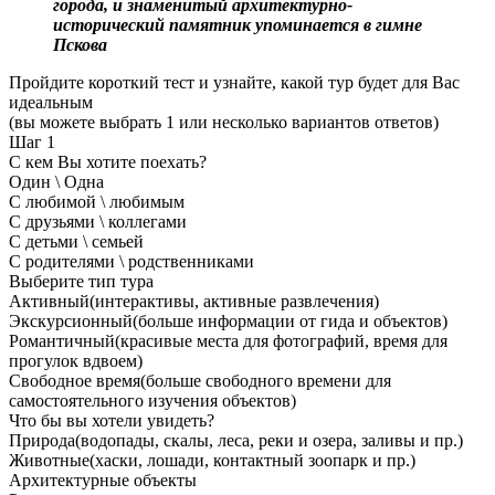
города, и знаменитый архитектурно-
исторический памятник упоминается в гимне
Пскова
Пройдите короткий тест и узнайте, какой тур будет для Вас
идеальным
(вы можете выбрать 1 или несколько вариантов ответов)
Шаг
1
С кем Вы хотите поехать?
Один \ Одна
С любимой \ любимым
С друзьями \ коллегами
С детьми \ семьей
С родителями \ родственниками
Выберите тип тура
Активный
(интерактивы, активные развлечения)
Экскурсионный
(больше информации от гида и объектов)
Романтичный
(красивые места для фотографий, время для
прогулок вдвоем)
Свободное время
(больше свободного времени для
самостоятельного изучения объектов)
Что бы вы хотели увидеть?
Природа
(водопады, скалы, леса, реки и озера, заливы и пр.)
Животные
(хаски, лошади, контактный зоопарк и пр.)
Архитектурные объекты