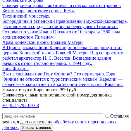
Соловецкие острова
Соловецкие острова – архипелаг из нескольких островов в
Белом море, восточнее города Кемь.
Тихвинский монастырь
Богородичный Успенский православный мужской монастырь,
расположен в городе Тихвине, на берегу реки Тихвинки.
Основан по указу Ивана Грозного от 10 февраля 1560 года
архиепископом Пименом.
Храм Коневской иконы Божией Матери
В Приозерском районе Карелии, в поселке Саперное, стоит
церковь Коневской иконы Божией Матери. Над ее проектом
работал архитектор Н. С. Веселов. Возведение здания
началось относительно недавно, в 1994 году.
Гора Филина
Вы не слышали про Гору Филина? Это нормально. Гора
Филина не относится к 'туристическим меккам' Карелии —
скорее её можно отнести к категории 'неизвестная Карелия'.
Закажите тур в Карелию от 2850 руб.
Свяжитесь с нами или оставьте свой номер для звонка
специалиста
+7 (921) 792-09-68
Оставляя
заявку, я даю согласие на
обработку своих персональных
данных.