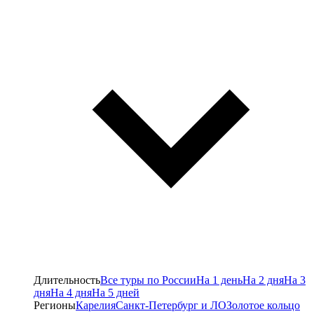
Длительность
Все туры по России
На 1 день
На 2 дня
На 3
дня
На 4 дня
На 5 дней
Регионы
Карелия
Санкт-Петербург и ЛО
Золотое кольцо