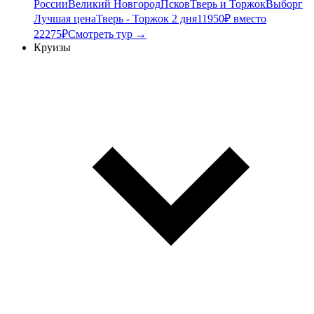
России
Великий Новгород
Псков
Тверь и Торжок
Выборг
Лучшая цена
Тверь - Торжок 2 дня
11950₽ вместо
22275₽
Смотреть тур →
Круизы