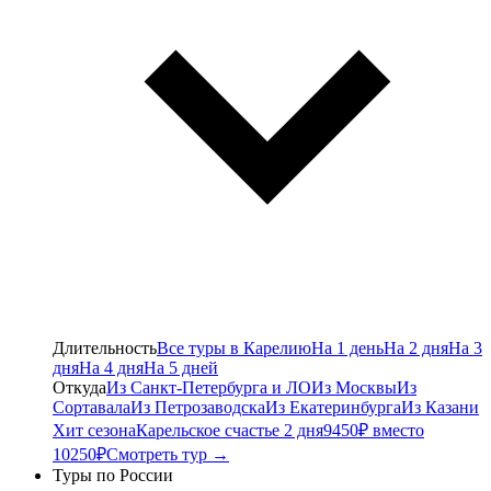
Длительность
Все туры в Карелию
На 1 день
На 2 дня
На 3
дня
На 4 дня
На 5 дней
Откуда
Из Санкт-Петербурга и ЛО
Из Москвы
Из
Сортавала
Из Петрозаводска
Из Екатеринбурга
Из Казани
Хит сезона
Карельское счастье 2 дня
9450₽ вместо
10250₽
Смотреть тур →
Туры по России