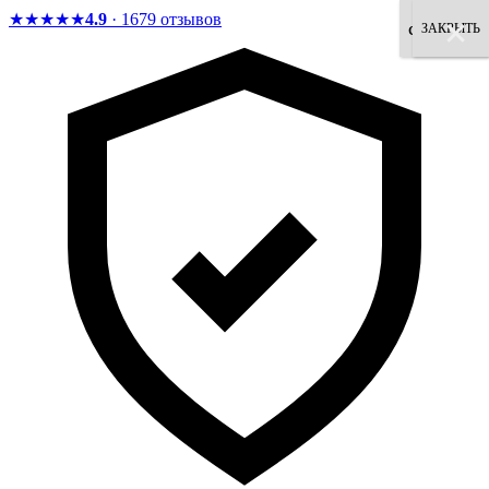
★★★★★
4.9
· 1679 отзывов
×
×
×
×
×
×
×
×
согласен
ЗАКРЫТЬ