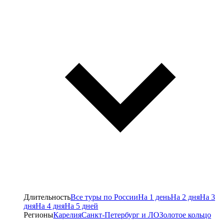
Длительность
Все туры по России
На 1 день
На 2 дня
На 3
дня
На 4 дня
На 5 дней
Регионы
Карелия
Санкт-Петербург и ЛО
Золотое кольцо