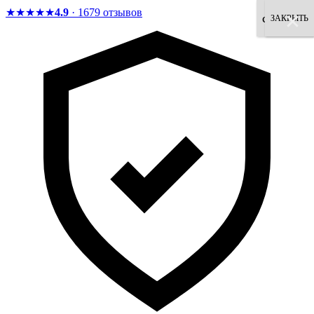
★★★★★
4.9
· 1679 отзывов
×
×
×
×
×
×
×
×
согласен
ЗАКРЫТЬ