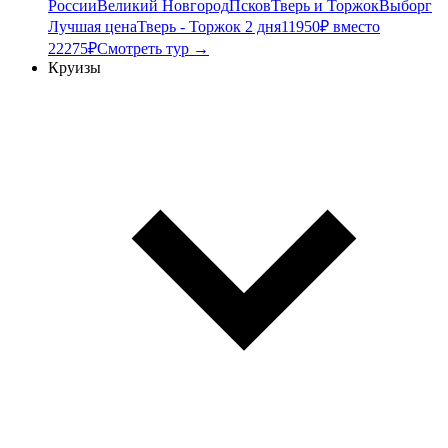
России
Великий Новгород
Псков
Тверь и Торжок
Выборг
Лучшая цена
Тверь - Торжок 2 дня
11950₽ вместо
22275₽
Смотреть тур →
Круизы