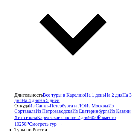
Длительность
Все туры в Карелию
На 1 день
На 2 дня
На 3
дня
На 4 дня
На 5 дней
Откуда
Из Санкт-Петербурга и ЛО
Из Москвы
Из
Сортавала
Из Петрозаводска
Из Екатеринбурга
Из Казани
Хит сезона
Карельское счастье 2 дня
9450₽ вместо
10250₽
Смотреть тур →
Туры по России