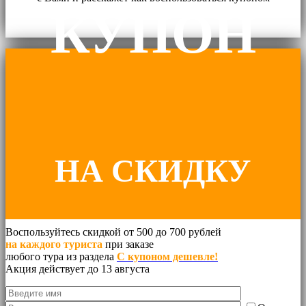
КУПОН
НА СКИДКУ
Воспользуйтесь скидкой от 500 до 700 рублей
на каждого туриста
при заказе
любого тура из раздела
С купоном дешевле!
ДО 700 руб.
Акция действует до 13 августа