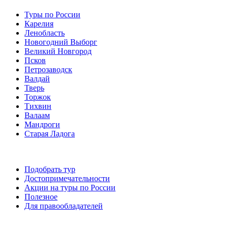
Туры по России
Карелия
Ленобласть
Новогодний Выборг
Великий Новгород
Псков
Петрозаводск
Валдай
Тверь
Торжок
Тихвин
Валаам
Мандроги
Старая Ладога
Подобрать тур
Достопримечательности
Акции на туры по России
Полезное
Для правообладателей