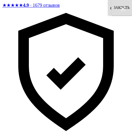
★★★★★
4.9
· 1679 отзывов
×
×
×
×
×
×
×
×
согласен
ЗАКРЫТЬ