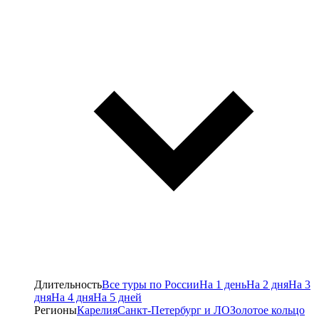
Длительность
Все туры по России
На 1 день
На 2 дня
На 3
дня
На 4 дня
На 5 дней
Регионы
Карелия
Санкт-Петербург и ЛО
Золотое кольцо