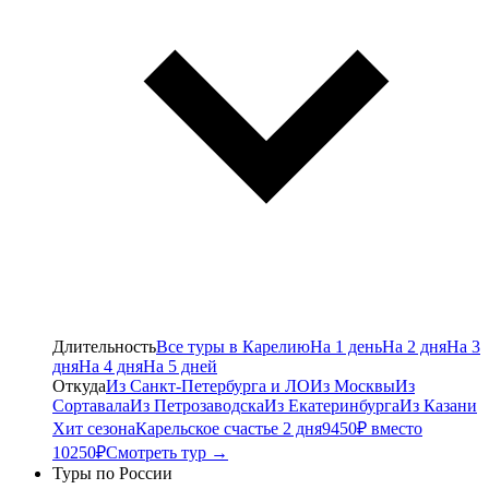
Длительность
Все туры в Карелию
На 1 день
На 2 дня
На 3
дня
На 4 дня
На 5 дней
Откуда
Из Санкт-Петербурга и ЛО
Из Москвы
Из
Сортавала
Из Петрозаводска
Из Екатеринбурга
Из Казани
Хит сезона
Карельское счастье 2 дня
9450₽ вместо
10250₽
Смотреть тур →
Туры по России