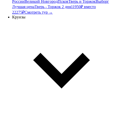
России
Великий Новгород
Псков
Тверь и Торжок
Выборг
Лучшая цена
Тверь - Торжок 2 дня
11950₽ вместо
22275₽
Смотреть тур →
Круизы