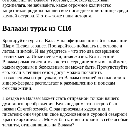
архипелага, не забывайте, какое огромное количество
защитников родины нашли свое последнее пристанище среди
камней острова. И это – тоже наша история.
Валаам: туры из СПб
Бронируйте туры на Валаам на официальном сайте компании
Шарм Тревел заранее. Постарайтесь побывать на острове и
летом, и зимой. И вы убедитесь – что это два совершенно
разных места. Иные пейзажи, иная жизнь. Если летний
Валаам романтичен и мягок, то в середине зимы вы поймете,
каким суровым и безмолвным он может быть. Прочувствуйте
его. Если в теплый сезон досуг можно посвятить
развлечениям и прогулкам, то Валаам поздней осенью или в
январе-феврале располагает к размышлению и поискам
смысла жизни.
Поездка на Валаам может стать отправной точкой вашего
духовного преображения. Ведь недаром этот остров был
назван Святой землей. Сюда приезжали художники и
писатели; они черпали свое вдохновение в суровой северной
красоте архипелага. Может быть, и вы откроете в себе особые
таланты, отправившись на Валаам?