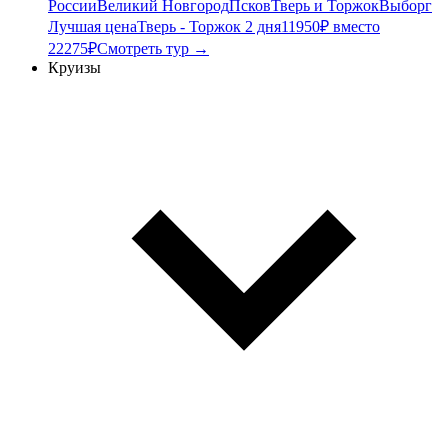
России
Великий Новгород
Псков
Тверь и Торжок
Выборг
Лучшая цена
Тверь - Торжок 2 дня
11950₽ вместо
22275₽
Смотреть тур →
Круизы