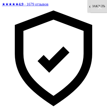
★★★★★
4.9
· 1679 отзывов
×
×
×
×
×
×
×
×
согласен
ЗАКРЫТЬ