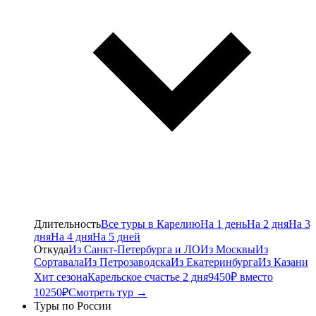
Длительность
Все туры в Карелию
На 1 день
На 2 дня
На 3
дня
На 4 дня
На 5 дней
Откуда
Из Санкт-Петербурга и ЛО
Из Москвы
Из
Сортавала
Из Петрозаводска
Из Екатеринбурга
Из Казани
Хит сезона
Карельское счастье 2 дня
9450₽ вместо
10250₽
Смотреть тур →
Туры по России