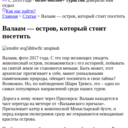
С 2016 года ·
более 400.000+ туристов
доверили нам
отдых
Как нас найти?
Главная
>
Статьи
>
Валаам — остров, который стоит посетить
Валаам — остров, который стоит
посетить
Валаам, фото 2017 года. С тех пор желающих увидеть
живописный остров, познакомиться с его историей, побывать
на святой земле не становится меньше. Быть может, этот
архипелаг притягивает к себе, манит уникальными
памятниками природы, обещает посвятить в свои тайны?
Возможно. Но, по наблюдению Шарм Тревел, это – одно из
самых популярных направлений среди наших туров.
Дорога к нему лежит через Приозерск: Валаам находится в
часе переезда на метеоре от «Валаамского причала».
Причаливает катер в живописной Монастырской бухте, и
перед взором пилигримов сразу же открываются невиданные
красоты острова.