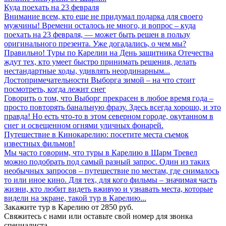
Куда поехать на 23 февраля
Внимание всем, кто еще не придумал подарка для своего
мужчины! Времени осталось не много, и вопрос – куда
поехать на 23 февраля, — может быть решен в пользу
оригинального презента. Уже догадались, о чем мы?
Правильно! Туры по Карелии на День защитника Отечества
ждут тех, кто умеет быстро принимать решения, делать
нестандартные ходы, удивлять неординарным...
Достопримечательности Выборга зимой – на что стоит
посмотреть, когда лежит снег
Говорить о том, что Выборг прекрасен в любое время года –
просто повторять банальную фразу. Здесь всегда хорошо, и это
правда! Но есть что-то в этом северном городе, окутанном в
снег и освещенном огнями уличных фонарей.
Путешествие в Кинокарелию: посетите места съемок
известных фильмов!
Мы часто говорим, что туры в Карелию в Шарм Тревел
можно подобрать под самый разный запрос. Один из таких
необычных запросов – путешествие по местам, где снималось
то или иное кино. Для тех, для кого фильмы – значимая часть
жизни, кто любит видеть вживую и узнавать места, которые
видели на экране, такой тур в Карелию...
Закажите тур в Карелию от 2850 руб.
Свяжитесь с нами или оставьте свой номер для звонка
специалиста