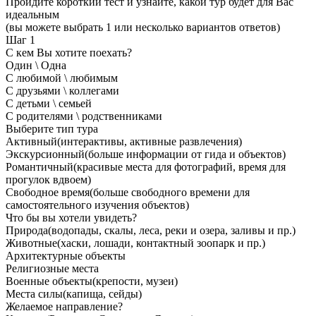
Пройдите короткий тест и узнайте, какой тур будет для Вас
идеальным
(вы можете выбрать 1 или несколько вариантов ответов)
Шаг
1
С кем Вы хотите поехать?
Один \ Одна
С любимой \ любимым
С друзьями \ коллегами
С детьми \ семьей
С родителями \ родственниками
Выберите тип тура
Активный
(интерактивы, активные развлечения)
Экскурсионный
(больше информации от гида и объектов)
Романтичный
(красивые места для фотографий, время для
прогулок вдвоем)
Свободное время
(больше свободного времени для
самостоятельного изучения объектов)
Что бы вы хотели увидеть?
Природа
(водопады, скалы, леса, реки и озера, заливы и пр.)
Животные
(хаски, лошади, контактный зоопарк и пр.)
Архитектурные объекты
Религиозные места
Военные объекты
(крепости, музеи)
Места силы
(капища, сейды)
Желаемое направление?