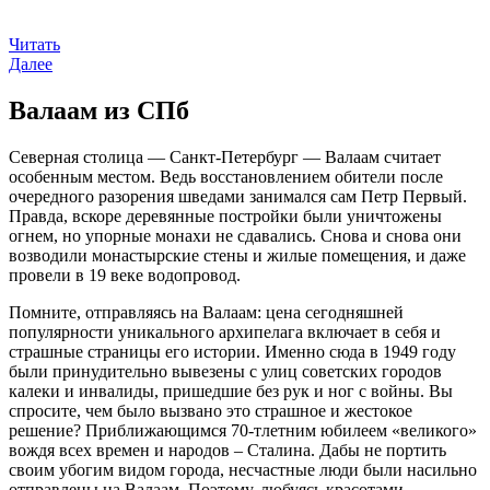
Читать
Далее
Валаам из СПб
Северная столица — Санкт-Петербург — Валаам считает
особенным местом. Ведь восстановлением обители после
очередного разорения шведами занимался сам Петр Первый.
Правда, вскоре деревянные постройки были уничтожены
огнем, но упорные монахи не сдавались. Снова и снова они
возводили монастырские стены и жилые помещения, и даже
провели в 19 веке водопровод.
Помните, отправляясь на Валаам: цена сегодняшней
популярности уникального архипелага включает в себя и
страшные страницы его истории. Именно сюда в 1949 году
были принудительно вывезены с улиц советских городов
калеки и инвалиды, пришедшие без рук и ног с войны. Вы
спросите, чем было вызвано это страшное и жестокое
решение? Приближающимся 70-тлетним юбилеем «великого»
вождя всех времен и народов – Сталина. Дабы не портить
своим убогим видом города, несчастные люди были насильно
отправлены на Валаам. Поэтому, любуясь красотами