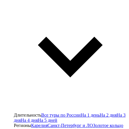
Длительность
Все туры по России
На 1 день
На 2 дня
На 3
дня
На 4 дня
На 5 дней
Регионы
Карелия
Санкт-Петербург и ЛО
Золотое кольцо