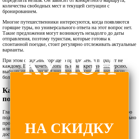
определить нельзя. Он зависит от конкретного маршрута,
количества свободных мест и текущей ситуации с
бронированием.
Многие путешественники интересуются, когда появляются
горящие туры, но универсального ответа на этот вопрос нет.
Такие предложения могут возникнуть незадолго до даты
отправления, поэтому туристам, которые готовы к
спонтанной поездке, стоит регулярно отслеживать актуальные
варианты.
КУПОН
При этом ожидание горящего предложения подходит не
каждому. Если хочется попасть на конкретную экскурсию,
выбрать определенный день поездки или путешествовать
большой компанией, удобнее планировать отдых заранее.
Какие преимущества есть у горящих
поездок?
Главная особенность такого формата — возможность быстро
подобрать готовую поездку. Туристу не нужно самостоятельно
НА СКИДКУ
продумывать маршрут, искать транспорт между объектами
или составлять программу посещения
достопримечательностей.