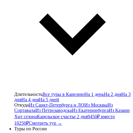
Длительность
Все туры в Карелию
На 1 день
На 2 дня
На 3
дня
На 4 дня
На 5 дней
Откуда
Из Санкт-Петербурга и ЛО
Из Москвы
Из
Сортавала
Из Петрозаводска
Из Екатеринбурга
Из Казани
Хит сезона
Карельское счастье 2 дня
9450₽ вместо
10250₽
Смотреть тур →
Туры по России