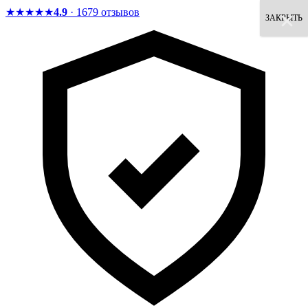
★★★★★
4.9
· 1679 отзывов
×
×
×
×
×
×
×
×
ЗАКРЫТЬ