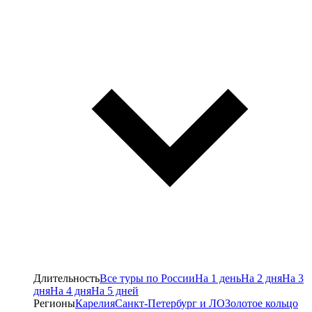
Длительность
Все туры по России
На 1 день
На 2 дня
На 3
дня
На 4 дня
На 5 дней
Регионы
Карелия
Санкт-Петербург и ЛО
Золотое кольцо