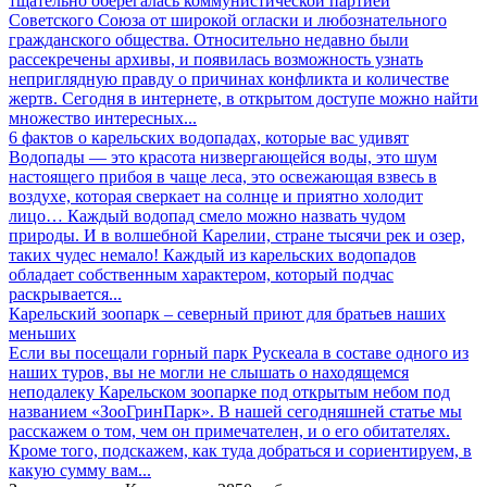
тщательно оберегалась коммунистической партией
Советского Союза от широкой огласки и любознательного
гражданского общества. Относительно недавно были
рассекречены архивы, и появилась возможность узнать
неприглядную правду о причинах конфликта и количестве
жертв. Сегодня в интернете, в открытом доступе можно найти
множество интересных...
6 фактов о карельских водопадах, которые вас удивят
Водопады — это красота низвергающейся воды, это шум
настоящего прибоя в чаще леса, это освежающая взвесь в
воздухе, которая сверкает на солнце и приятно холодит
лицо… Каждый водопад смело можно назвать чудом
природы. И в волшебной Карелии, стране тысячи рек и озер,
таких чудес немало! Каждый из карельских водопадов
обладает собственным характером, который подчас
раскрывается...
Карельский зоопарк – северный приют для братьев наших
меньших
Если вы посещали горный парк Рускеала в составе одного из
наших туров, вы не могли не слышать о находящемся
неподалеку Карельском зоопарке под открытым небом под
названием «ЗооГринПарк». В нашей сегодняшней статье мы
расскажем о том, чем он примечателен, и о его обитателях.
Кроме того, подскажем, как туда добраться и сориентируем, в
какую сумму вам...