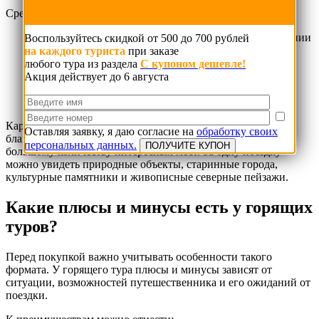
Среди основных преимуществ можно отметить:
возможность отправиться в путешествие при появлении
Воспользуйтесь скидкой от 500 до 700 рублей
подходящего предложения;
на каждого туриста
при заказе
готовый маршрут с организационной поддержкой;
любого тура из раздела
С купоном дешевле!
ДО 700 руб.
экономию времени на самостоятельную подготовку;
Акция действует до 6 августа
возможность открыть новое направление без
длительного планирования.
Карелия особенно хорошо подходит для такого формата
Оставляя заявку, я даю согласие на
обработку своих
благодаря близкому расположению от Санкт-Петербурга и
персональных данных.
большому количеству интересных мест. За одну поездку
можно увидеть природные объекты, старинные города,
культурные памятники и живописные северные пейзажи.
Какие плюсы и минусы есть у горящих
туров?
Перед покупкой важно учитывать особенности такого
формата. У горящего тура плюсы и минусы зависят от
ситуации, возможностей путешественника и его ожиданий от
поездки.