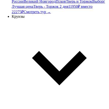
России
Великий Новгород
Псков
Тверь и Торжок
Выборг
Лучшая цена
Тверь - Торжок 2 дня
11950₽ вместо
22275₽
Смотреть тур →
Круизы