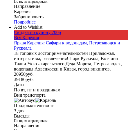
По вт, пт и праздникам
Направление
Карелия
Забронировать
Подробнее
Add to Wishlist
Скидка по купону 700р
Вся Карелия
Яркая Карелия: Сафари к водопадам, Петрозаводск и
Рускеала
18 топовых достопримечательностей Приладожья,
интерактивы, развлечения! Парк Рускеала, Вотчина
Талви Укко - карельского Деда Мороза, Петрозаводск,
водопады Ахвенкоски и Кивач, город викингов.
20950
руб.
39186
руб.
Даты
По вт, пт и праздникам
Вид транспорта
Продолжительность
3 дня
Выезды
По вт, пт и праздникам
Направление