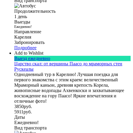
Вид транспорта
Продолжительность
1 день
Выезды
Ежедневно!
Направление
Карелия
Забронировать
Подробнее
Add to Wishlist
Выезд ежедневно
Царство скал: от вершины Паасо до мраморных стен
Рускеалы
Однодневный тур в Карелию! Лучшая поездка для
первого знакомства с этим краем: величественный
Мраморный каньон, древняя крепость Корела,
живописные водопады Ахвенкоски и захватывающее
восхождение на гору Паасо! Яркие впечатления и
отличные фото!
3850
руб.
5911
руб.
Даты
Ежедневно!
Вид транспорта