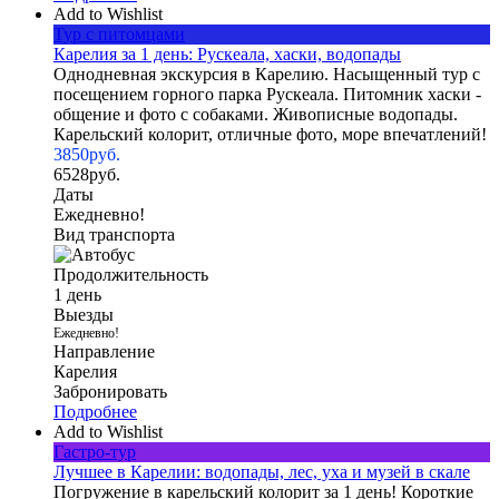
Add to Wishlist
Тур с питомцами
Карелия за 1 день: Рускеала, хаски, водопады
Однодневная экскурсия в Карелию. Насыщенный тур с
посещением горного парка Рускеала. Питомник хаски -
общение и фото с собаками. Живописные водопады.
Карельский колорит, отличные фото, море впечатлений!
3850
руб.
6528
руб.
Даты
Ежедневно!
Вид транспорта
Продолжительность
1 день
Выезды
Ежедневно!
Направление
Карелия
Забронировать
Подробнее
Add to Wishlist
Гастро-тур
Лучшее в Карелии: водопады, лес, уха и музей в скале
Погружение в карельский колорит за 1 день! Короткие