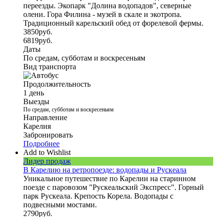
переезды. Экопарк "Долина водопадов", северные
олени. Гора Филина - музей в скале и экотропа.
Традиционный карельский обед от форелевой фермы.
3850
руб.
6819
руб.
Даты
По средам, субботам и воскресеньям
Вид транспорта
Продолжительность
1 день
Выезды
По средам, субботам и воскресеньям
Направление
Карелия
Забронировать
Подробнее
Add to Wishlist
Лидер продаж
В Карелию на ретропоезде: водопады и Рускеала
Уникальное путешествие по Карелии на старинном
поезде с паровозом "Рускеальский Экспресс". Горный
парк Рускеала. Крепость Корела. Водопады с
подвесными мостами.
2790
руб.