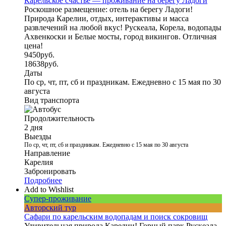
Карельское счастье — проживание на берегу Ладоги
Роскошное размещение: отель на берегу Ладоги!
Природа Карелии, отдых, интерактивы и масса
развлечений на любой вкус! Рускеала, Корела, водопады
Ахвенкоски и Белые мосты, город викингов. Отличная
цена!
9450
руб.
18638
руб.
Даты
По ср, чт, пт, сб и праздникам. Ежедневно с 15 мая по 30
августа
Вид транспорта
Продолжительность
2 дня
Выезды
По ср, чт, пт, сб и праздникам. Ежедневно с 15 мая по 30 августа
Направление
Карелия
Забронировать
Подробнее
Add to Wishlist
Супер-проживание
Авторский тур
Сафари по карельским водопадам и поиск сокровищ
Удивительная природа Карелии! Горный парк Рускеала,