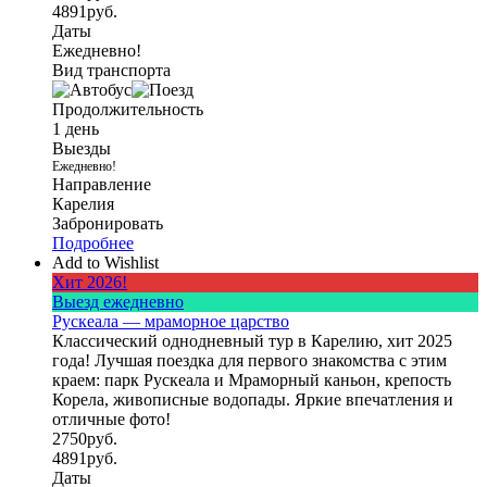
4891
руб.
Даты
Ежедневно!
Вид транспорта
Продолжительность
1 день
Выезды
Ежедневно!
Направление
Карелия
Забронировать
Подробнее
Add to Wishlist
Хит 2026!
Выезд ежедневно
Рускеала — мраморное царство
Классический однодневный тур в Карелию, хит 2025
года! Лучшая поездка для первого знакомства с этим
краем: парк Рускеала и Мраморный каньон, крепость
Корела, живописные водопады. Яркие впечатления и
отличные фото!
2750
руб.
4891
руб.
Даты