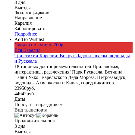
3 дня
Выезды
По вт, пт и праздникам
Направление
Карелия
Забронировать
Подробнее
Add to Wishlist
Скидка по купону 700р
Вся Карелия
Три стихии Карелии: Вокруг Ладоги, шхеры, водопады
и Рускеала
18 топовых достопримечательностей Приладожья,
интерактивы, развлечения! Парк Рускеала, Вотчина
Талви Укко - карельского Деда Мороза, Петрозаводск,
водопады Ахвенкоски и Кивач, город викингов.
23950
руб.
44642
руб.
Даты
По вт, пт и праздникам
Вид транспорта
Продолжительность
3 дня
Выезды