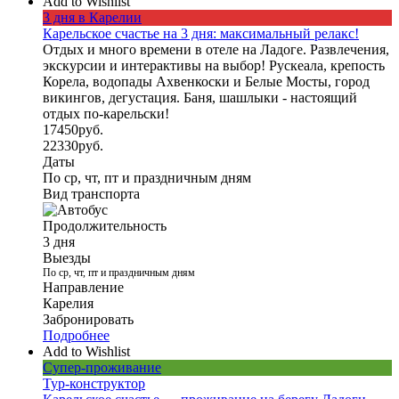
Add to Wishlist
3 дня в Карелии
Карельское счастье на 3 дня: максимальный релакс!
Отдых и много времени в отеле на Ладоге. Развлечения,
экскурсии и интерактивы на выбор! Рускеала, крепость
Корела, водопады Ахвенкоски и Белые Мосты, город
викингов, дегустация. Баня, шашлыки - настоящий
отдых по-карельски!
17450
руб.
22330
руб.
Даты
По ср, чт, пт и праздничным дням
Вид транспорта
Продолжительность
3 дня
Выезды
По ср, чт, пт и праздничным дням
Направление
Карелия
Забронировать
Подробнее
Add to Wishlist
Супер-проживание
Тур-конструктор