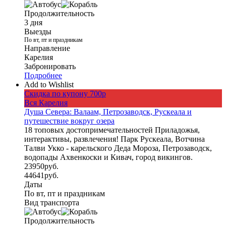
Продолжительность
3 дня
Выезды
По вт, пт и праздникам
Направление
Карелия
Забронировать
Подробнее
Add to Wishlist
Скидка по купону 700р
Вся Карелия
Душа Севера: Валаам, Петрозаводск, Рускеала и
путешествие вокруг озера
18 топовых достопримечательностей Приладожья,
интерактивы, развлечения! Парк Рускеала, Вотчина
Талви Укко - карельского Деда Мороза, Петрозаводск,
водопады Ахвенкоски и Кивач, город викингов.
23950
руб.
44641
руб.
Даты
По вт, пт и праздникам
Вид транспорта
Продолжительность