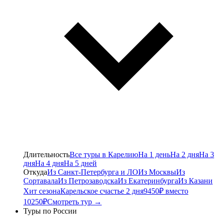
Длительность
Все туры в Карелию
На 1 день
На 2 дня
На 3
дня
На 4 дня
На 5 дней
Откуда
Из Санкт-Петербурга и ЛО
Из Москвы
Из
Сортавала
Из Петрозаводска
Из Екатеринбурга
Из Казани
Хит сезона
Карельское счастье 2 дня
9450₽ вместо
10250₽
Смотреть тур →
Туры по России