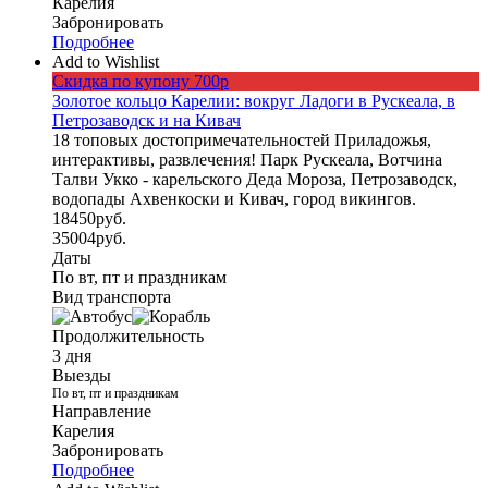
Карелия
Забронировать
Подробнее
Add to Wishlist
Скидка по купону 700р
Золотое кольцо Карелии: вокруг Ладоги в Рускеала, в
Петрозаводск и на Кивач
18 топовых достопримечательностей Приладожья,
интерактивы, развлечения! Парк Рускеала, Вотчина
Талви Укко - карельского Деда Мороза, Петрозаводск,
водопады Ахвенкоски и Кивач, город викингов.
18450
руб.
35004
руб.
Даты
По вт, пт и праздникам
Вид транспорта
Продолжительность
3 дня
Выезды
По вт, пт и праздникам
Направление
Карелия
Забронировать
Подробнее