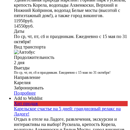
крепость Корела, водопады Ахвенкоски, Верхний и
Нижний Койриноя, водопад Белые мосты (высотой с
пятиэтажный дом!), а также город викингов.
11950
руб.
14550
руб.
Даты
По ср, чт, пт, сб и праздникам. Ежедневно с 15 мая по 31
октября!
Вид транспорта
Продолжительность
2 дня
Выезды
По ср, чт, пт, сб и праздникам. Ежедневно с 15 мая по 31 октября!
Направление
Карелия
Забронировать
Подробнее
Add to Wishlist
Хит продаж
Карельское счастье на 5 дней: грандиозный релакс на
Ладоге!
Отдых в отеле на Ладоге, развлечения, экскурсии и
интерактивы на выбор! Рускеала, крепость Корела,
водопады Ахвенкоски и Белые Мосты, город викингов,