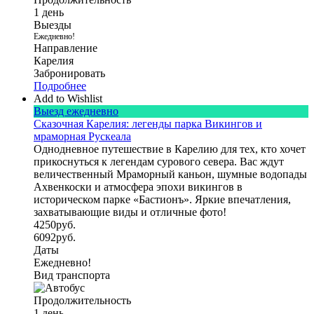
1 день
Выезды
Ежедневно!
Направление
Карелия
Забронировать
Подробнее
Add to Wishlist
Выезд ежедневно
Сказочная Карелия: легенды парка Викингов и
мраморная Рускеала
Однодневное путешествие в Карелию для тех, кто хочет
прикоснуться к легендам сурового севера. Вас ждут
величественный Мраморный каньон, шумные водопады
Ахвенкоски и атмосфера эпохи викингов в
историческом парке «Бастионъ». Яркие впечатления,
захватывающие виды и отличные фото!
4250
руб.
6092
руб.
Даты
Ежедневно!
Вид транспорта
Продолжительность
1 день