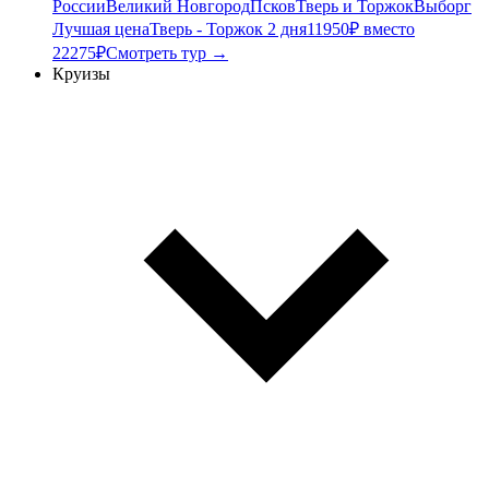
России
Великий Новгород
Псков
Тверь и Торжок
Выборг
Лучшая цена
Тверь - Торжок 2 дня
11950₽ вместо
22275₽
Смотреть тур →
Круизы