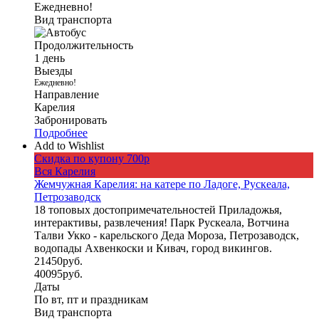
Ежедневно!
Вид транспорта
Продолжительность
1 день
Выезды
Ежедневно!
Направление
Карелия
Забронировать
Подробнее
Add to Wishlist
Скидка по купону 700р
Вся Карелия
Жемчужная Карелия: на катере по Ладоге, Рускеала,
Петрозаводск
18 топовых достопримечательностей Приладожья,
интерактивы, развлечения! Парк Рускеала, Вотчина
Талви Укко - карельского Деда Мороза, Петрозаводск,
водопады Ахвенкоски и Кивач, город викингов.
21450
руб.
40095
руб.
Даты
По вт, пт и праздникам
Вид транспорта