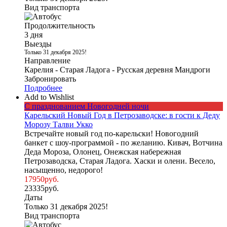
Вид транспорта
Продолжительность
3 дня
Выезды
Только 31 декабря 2025!
Направление
Карелия - Старая Ладога - Русская деревня Мандроги
Забронировать
Подробнее
Add to Wishlist
С празднованием Новогодней ночи
Карельский Новый Год в Петрозаводске: в гости к Деду
Морозу Талви Укко
Встречайте новый год по-карельски! Новогодний
банкет с шоу-программой - по желанию. Кивач, Вотчина
Деда Мороза, Олонец, Онежская набережная
Петрозаводска, Старая Ладога. Хаски и олени. Весело,
насыщенно, недорого!
17950
руб.
23335
руб.
Даты
Только 31 декабря 2025!
Вид транспорта