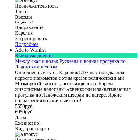
Продолжительность
1 день
Выезды
Ежедневно!
Направление
Карелия
Забронировать
Подробнее
Add to Wishlist
Выезд ежедневно
Между скал и воды: Рускеала и водная прогулка по
Ладожским шхерам
Однодневный тур в Карелию! Лучшая поездка для
первого знакомства с этим краем: величественный
Мраморный каньон, древняя крепость Корела,
живописные водопады Ахвенкоски и захватывающая
прогулка по Ладожским шхерам на катере. Яркие
впечатления и отличные фото!
5550
руб.
6950
руб.
Даты
Ежедневно!
Вид транспорта
Продолжительность