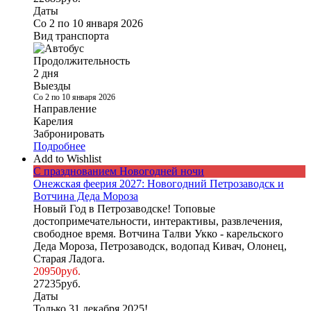
Даты
Со 2 по 10 января 2026
Вид транспорта
Продолжительность
2 дня
Выезды
Со 2 по 10 января 2026
Направление
Карелия
Забронировать
Подробнее
Add to Wishlist
С празднованием Новогодней ночи
Онежская феерия 2027: Новогодний Петрозаводск и
Вотчина Деда Мороза
Новый Год в Петрозаводске! Топовые
достопримечательности, интерактивы, развлечения,
свободное время. Вотчина Талви Укко - карельского
Деда Мороза, Петрозаводск, водопад Кивач, Олонец,
Старая Ладога.
20950
руб.
27235
руб.
Даты
Только 31 декабря 2025!