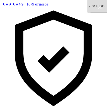
★★★★★
4.9
· 1679 отзывов
×
×
×
×
×
×
×
×
согласен
ЗАКРЫТЬ