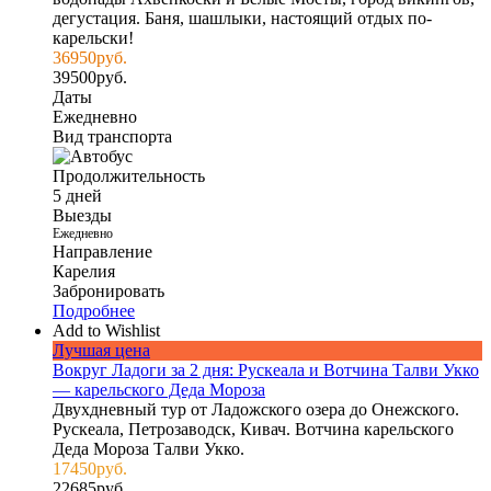
дегустация. Баня, шашлыки, настоящий отдых по-
карельски!
36950
руб.
39500
руб.
Даты
Ежедневно
Вид транспорта
Продолжительность
5 дней
Выезды
Ежедневно
Направление
Карелия
Забронировать
Подробнее
Add to Wishlist
Лучшая цена
Вокруг Ладоги за 2 дня: Рускеала и Вотчина Талви Укко
— карельского Деда Мороза
Двухдневный тур от Ладожского озера до Онежского.
Рускеала, Петрозаводск, Кивач. Вотчина карельского
Деда Мороза Талви Укко.
17450
руб.
22685
руб.