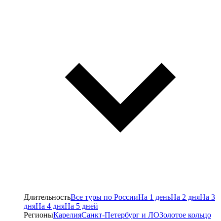
Длительность
Все туры по России
На 1 день
На 2 дня
На 3
дня
На 4 дня
На 5 дней
Регионы
Карелия
Санкт-Петербург и ЛО
Золотое кольцо