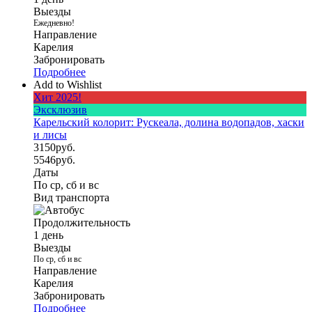
Выезды
Ежедневно!
Направление
Карелия
Забронировать
Подробнее
Add to Wishlist
Хит 2025!
Эксклюзив
Карельский колорит: Рускеала, долина водопадов, хаски
и лисы
3150
руб.
5546
руб.
Даты
По ср, сб и вс
Вид транспорта
Продолжительность
1 день
Выезды
По ср, сб и вс
Направление
Карелия
Забронировать
Подробнее