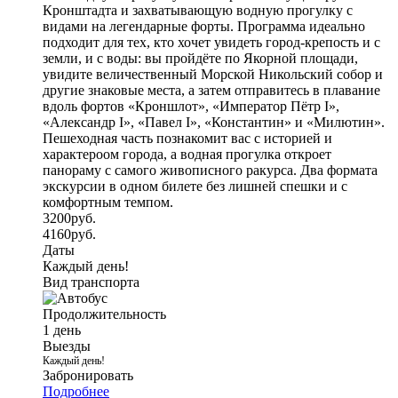
Кронштадта и захватывающую водную прогулку с
видами на легендарные форты. Программа идеально
подходит для тех, кто хочет увидеть город-крепость и с
земли, и с воды: вы пройдёте по Якорной площади,
увидите величественный Морской Никольский собор и
другие знаковые места, а затем отправитесь в плавание
вдоль фортов «Кроншлот», «Император Пётр I»,
«Александр I», «Павел I», «Константин» и «Милютин».
Пешеходная часть познакомит вас с историей и
характероом города, а водная прогулка откроет
панораму с самого живописного ракурса. Два формата
экскурсии в одном билете без лишней спешки и с
комфортным темпом.
3200
руб.
4160
руб.
Даты
Каждый день!
Вид транспорта
Продолжительность
1 день
Выезды
Каждый день!
Забронировать
Подробнее