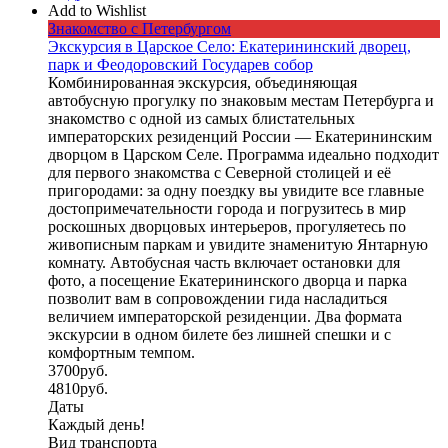
Add to Wishlist
Знакомство с Петербургом
Экскурсия в Царское Село: Екатерининский дворец,
парк и Феодоровский Государев собор
Комбинированная экскурсия, объединяющая
автобусную прогулку по знаковым местам Петербурга и
знакомство с одной из самых блистательных
императорских резиденций России — Екатерининским
дворцом в Царском Селе. Программа идеально подходит
для первого знакомства с Северной столицей и её
пригородами: за одну поездку вы увидите все главные
достопримечательности города и погрузитесь в мир
роскошных дворцовых интерьеров, прогуляетесь по
живописным паркам и увидите знаменитую Янтарную
комнату. Автобусная часть включает остановки для
фото, а посещение Екатерининского дворца и парка
позволит вам в сопровождении гида насладиться
величием императорской резиденции. Два формата
экскурсии в одном билете без лишней спешки и с
комфортным темпом.
3700
руб.
4810
руб.
Даты
Каждый день!
Вид транспорта