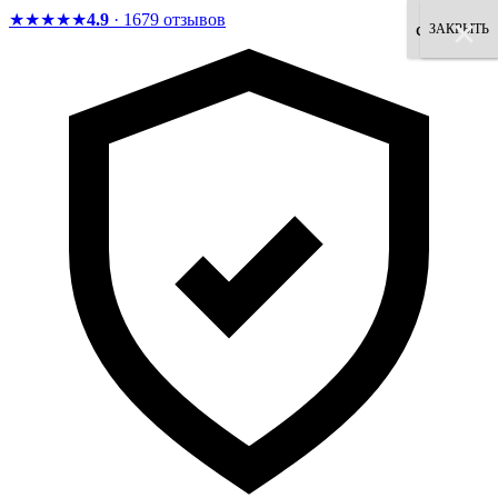
★★★★★
4.9
· 1679 отзывов
×
×
×
×
×
×
×
×
согласен
ЗАКРЫТЬ