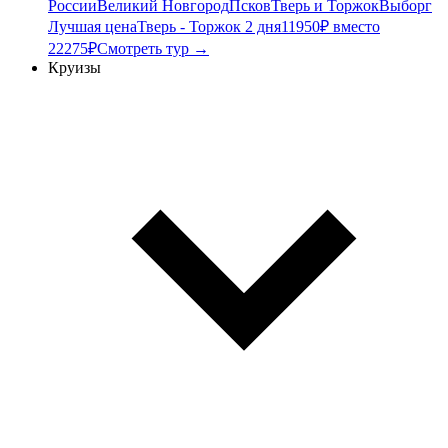
России
Великий Новгород
Псков
Тверь и Торжок
Выборг
Лучшая цена
Тверь - Торжок 2 дня
11950₽ вместо
22275₽
Смотреть тур →
Круизы