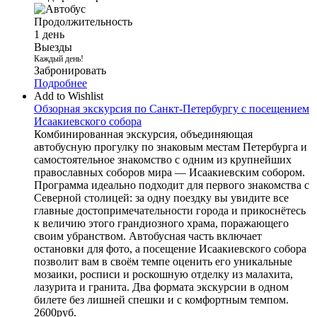
Продолжительность
1 день
Выезды
Каждый день!
Забронировать
Подробнее
Add to Wishlist
Обзорная экскурсия по Санкт-Петербургу с посещением
Исаакиевского собора
Комбинированная экскурсия, объединяющая
автобусную прогулку по знаковым местам Петербурга и
самостоятельное знакомство с одним из крупнейших
православных соборов мира — Исаакиевским собором.
Программа идеально подходит для первого знакомства с
Северной столицей: за одну поездку вы увидите все
главные достопримечательности города и прикоснётесь
к величию этого грандиозного храма, поражающего
своим убранством. Автобусная часть включает
остановки для фото, а посещение Исаакиевского собора
позволит вам в своём темпе оценить его уникальные
мозаики, росписи и роскошную отделку из малахита,
лазурита и гранита. Два формата экскурсии в одном
билете без лишней спешки и с комфортным темпом.
2600
руб.