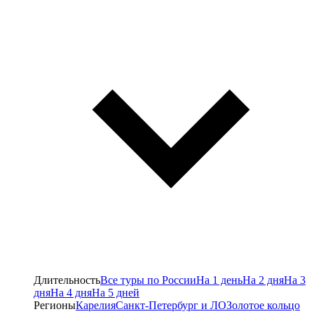
Длительность
Все туры по России
На 1 день
На 2 дня
На 3
дня
На 4 дня
На 5 дней
Регионы
Карелия
Санкт-Петербург и ЛО
Золотое кольцо