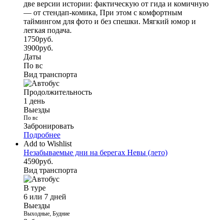
две версии истории: фактическую от гида и комичную
— от стендап-комика, При этом с комфортным
таймингом для фото и без спешки. Мягкий юмор и
легкая подача.
1750
руб.
3900
руб.
Даты
По вс
Вид транспорта
Продолжительность
1 день
Выезды
По вс
Забронировать
Подробнее
Add to Wishlist
Незабываемые дни на берегах Невы (лето)
4590
руб.
Вид транспорта
В туре
6 или 7 дней
Выезды
Выходные, Будние