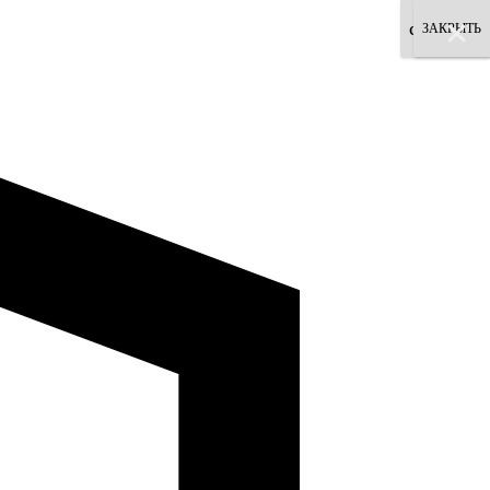
×
×
×
×
×
×
×
×
согласен
ЗАКРЫТЬ