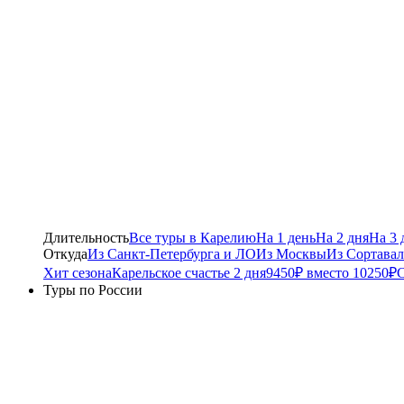
Длительность
Все туры в Карелию
На 1 день
На 2 дня
На 3 
Откуда
Из Санкт-Петербурга и ЛО
Из Москвы
Из Сортавал
Хит сезона
Карельское счастье 2 дня
9450₽ вместо 10250₽
С
Туры по России