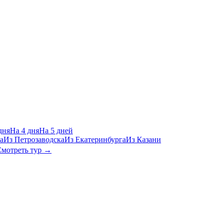
дня
На 4 дня
На 5 дней
а
Из Петрозаводска
Из Екатеринбурга
Из Казани
мотреть тур →