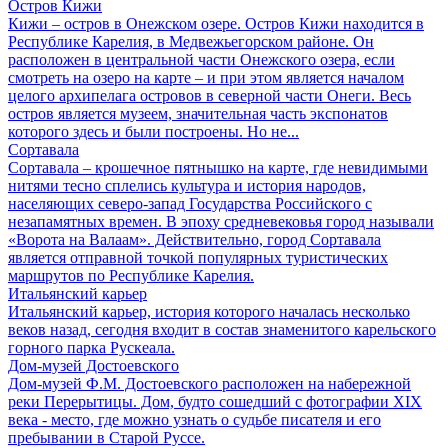
Остров Кижи
Кижи – остров в Онежском озере. Остров Кижи находится в
Республике Карелия, в Медвежьегорском районе. Он
расположен в центральной части Онежского озера, если
смотреть на озеро на карте – и при этом является началом
целого архипелага островов в северной части Онеги. Весь
остров является музеем, значительная часть экспонатов
которого здесь и были построены. Но не...
Сортавала
Сортавала – крошечное пятнышко на карте, где невидимыми
нитями тесно сплелись культура и история народов,
населяющих северо-запад Государства Российского с
незапамятных времен. В эпоху средневековья город называли
«Ворота на Валаам». Действительно, город Сортавала
является отправной точкой популярных туристических
маршрутов по Республике Карелия.
Итальянский карьер
Итальянский карьер, история которого началась несколько
веков назад, сегодня входит в состав знаменитого карельского
горного парка Рускеала.
Дом-музей Достоевского
Дом-музей Ф.М. Достоевского расположен на набережной
реки Перерытицы. Дом, будто сошедший с фотографии XIX
века - место, где можно узнать о судьбе писателя и его
пребывании в Старой Руссе.