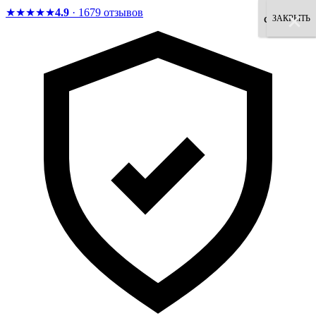
★★★★★
4.9
· 1679 отзывов
×
×
×
×
×
×
×
×
согласен
ЗАКРЫТЬ