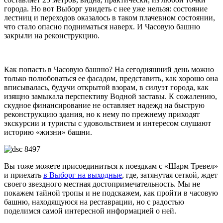
города. Но вот Выборг увидеть с нее уже нельзя: состояние
лестниц и переходов оказалось в таком плачевном состоянии,
что стало опасно подниматься наверх. И Часовую башню
закрыли на реконструкцию.
Как попасть в Часовую башню? На сегодняшний день можно
только полюбоваться ее фасадом, представить, как хорошо она
вписывалась, будучи открытой взорам, в силуэт города, как
изящно замыкала перспективу Водной заставы. К сожалению,
скудное финансирование не оставляет надежд на быструю
реконструкцию здания, но к нему по прежнему приходят
экскурсии и туристы с удовольствием и интересом слушают
историю «жизни» башни.
Вы тоже можете присоединиться к поездкам с «Шарм Тревел»
и приехать
в Выборг на выходные
, где, затянутая сеткой, ждет
своего звездного местная достопримечательность. Мы не
покажем тайной тропы и не подскажем, как пройти в часовую
башню, находящуюся на реставрации, но с радостью
поделимся самой интересной информацией о ней.