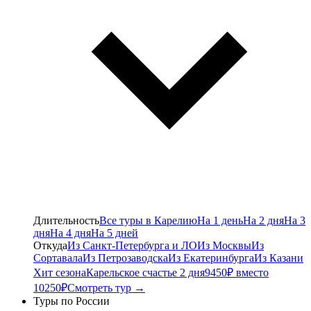
Длительность
Все туры в Карелию
На 1 день
На 2 дня
На 3
дня
На 4 дня
На 5 дней
Откуда
Из Санкт-Петербурга и ЛО
Из Москвы
Из
Сортавала
Из Петрозаводска
Из Екатеринбурга
Из Казани
Хит сезона
Карельское счастье 2 дня
9450₽ вместо
10250₽
Смотреть тур →
Туры по России