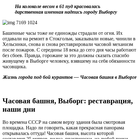
На колоколе весом в 61 пуд красовалась
дарственная именная надпись городу Выборгу
Башенные часы тоже не единожды страдали от огня. Их
отдавали на ремонт в Стокгольм, заказывали новые, чинили в
Хельсинки, снова и снова реставрировали часовой механизм
после пожаров. С середины 18 века до сего дня часы работают
без сбоев. Правда, горожане за это должны сказать спасибо
живущему в Выборге человеку, взявшему на себя обязанности
часовщика.
Жизнь города под бой курантов — Часовая башня в Выборге
Часовая башня, Выборг: реставрация,
наши дни
Во времена СССР на самом верху здания была смотровая
площадка. Надо ли говорить, какая прекрасная панорама
открывалась оттуда! Часовая башня, высота которой
составляет 25 метров, видна, практически, из любой точки