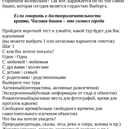
старинной колокольни? Так вот: карабкается он по той самой
башне, которая сегодня является гордостью Выборга.
Если говорить о достопримечательности
кратко, Часовая башня – это символ города
Пройдите короткий тест и узнайте, какой тур будет для Вас
идеальным
(вы можете выбрать 1 или несколько вариантов ответов)
Шаг
1
С кем Вы хотите поехать?
Один \ Одна
С любимой \ любимым
С друзьями \ коллегами
С детьми \ семьей
С родителями \ родственниками
Выберите тип тура
Активный
(интерактивы, активные развлечения)
Экскурсионный
(больше информации от гида и объектов)
Романтичный
(красивые места для фотографий, время для
прогулок вдвоем)
Свободное время
(больше свободного времени для
самостоятельного изучения объектов)
Что бы вы хотели увидеть?
Природа
(водопады, скалы, леса, реки и озера, заливы и пр.)