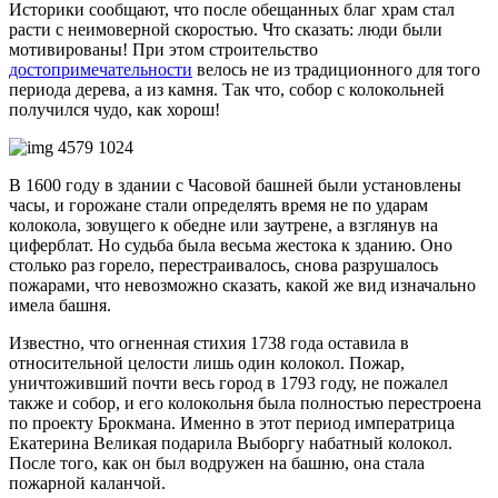
Историки сообщают, что после обещанных благ храм стал
расти с неимоверной скоростью. Что сказать: люди были
мотивированы! При этом строительство
достопримечательности
велось не из традиционного для того
периода дерева, а из камня. Так что, собор с колокольней
получился чудо, как хорош!
В 1600 году в здании с Часовой башней были установлены
часы, и горожане стали определять время не по ударам
колокола, зовущего к обедне или заутрене, а взглянув на
циферблат. Но судьба была весьма жестока к зданию. Оно
столько раз горело, перестраивалось, снова разрушалось
пожарами, что невозможно сказать, какой же вид изначально
имела башня.
Известно, что огненная стихия 1738 года оставила в
относительной целости лишь один колокол. Пожар,
уничтоживший почти весь город в 1793 году, не пожалел
также и собор, и его колокольня была полностью перестроена
по проекту Брокмана. Именно в этот период императрица
Екатерина Великая подарила Выборгу набатный колокол.
После того, как он был водружен на башню, она стала
пожарной каланчой.