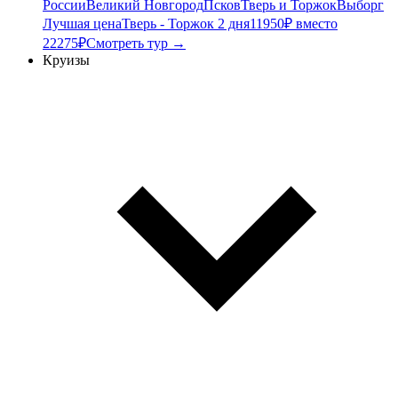
России
Великий Новгород
Псков
Тверь и Торжок
Выборг
Лучшая цена
Тверь - Торжок 2 дня
11950₽ вместо
22275₽
Смотреть тур →
Круизы