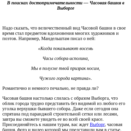
В поисках достопримечательности — Часовая башня в
Выборге
Надо сказать, что величественный вид Часовой башни в свое
время стал предметом вдохновения многих художников и
поэтов. Например, Мандельштам писал о ней:
«Когда показывают восемь
Часы собора-исполина,
Мы в полусне твой призрак носим,
Чужого города картина».
Романтично и немного печально, не правда ли?
Часовая башня настолько слилась с образом Выборга, что
облик города трудно представить без видимой из любого его
уголка верхушки бывшего собора. Даже если сегодня она
спрятана под паранджой строительной сетки или лесами,
завтра вы сможете увидеть ее во всей своей красе.
Присоединяйтесь к нашим турам, вас ждет
Выборг
, часовая
башня, фото и видео которой мы представили вам в статье.