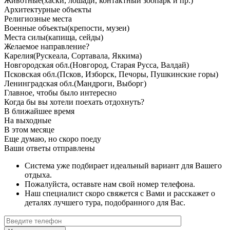
Животные
(хаски, лошади, контактный зоопарк и пр.)
Архитектурные объекты
Религиозные места
Военные объекты
(крепости, музеи)
Места силы
(капища, сейды)
Желаемое направление?
Карелия
(Рускеала, Сортавала, Яккима)
Новгородская обл.
(Новгород, Старая Русса, Валдай)
Псковская обл.
(Псков, Изборск, Печоры, Пушкинские горы)
Ленинградская обл.
(Мандроги, Выборг)
Главное, чтобы было интересно
Когда бы вы хотели поехать отдохнуть?
В ближайшее время
На выходные
В этом месяце
Еще думаю, но скоро поеду
Ваши ответы отправлены
Система уже подбирает идеальный вариант для Вашего
отдыха.
Пожалуйста, оставьте нам свой номер телефона.
Наш специалист скоро свяжется с Вами и расскажет о
деталях лучшего тура, подобранного для Вас.